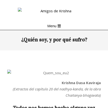
Skip
to
content
Primary
Menu
Navigation
Menu
¿Quién soy, y por qué sufro?
Krishna Dasa Kaviraja
(Extractos del capítulo 20 del nadhya-kanda, de la obra
Chaitanya-bhagavata)
Todos nos hemos hecho alguna vez