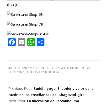
Facebook
Email
WhatsApp
Compartir
2016-
IN:
CHAITANYA Y ASOCIADOS
TAGGED:
BHAKTI-YOGA
,
05-
CHAITANYA
,
FELICIDAD
,
PSICOLOGÍA
28
Previous Post:
Buddhi-yoga: El poder y valor de la
razón en las enseñanzas del Bhagavad-gita
Next Post:
La liberación de Sarvabhauma