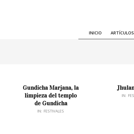
Skip
to
content
INICIO
ARTÍCULOS
Gundicha Marjana, la
Jhulan
limpieza del templo
2016-
IN:
FE
de Gundicha
05-
2016-
29
IN:
FESTIVALES
05-
29