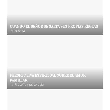
CUANDO EL SEÑOR SE SALTA SUS PROPIAS REGLAS
In:
Krishna
PERSPECTIVA ESPIRITUAL SOBRE EL AMOR
FAMILIAR
In:
Filosofía y psicología