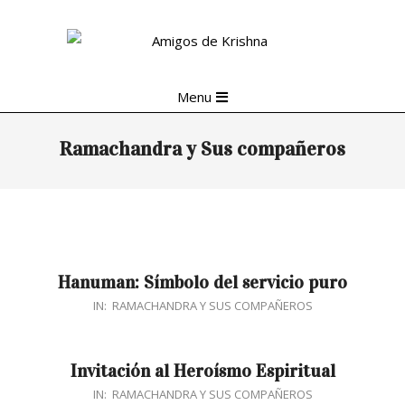
Skip
to
content
Primary
Menu
Navigation
Menu
Ramachandra y Sus compañeros
Hanuman: Símbolo del servicio puro
2017-
IN:
RAMACHANDRA Y SUS COMPAÑEROS
11-
23
Invitación al Heroísmo Espiritual
2016-
IN:
RAMACHANDRA Y SUS COMPAÑEROS