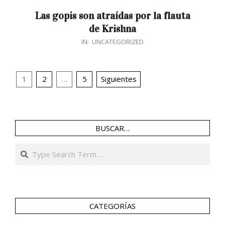
Las gopis son atraídas por la flauta
de Krishna
2016-
IN:
UNCATEGORIZED
10-
11
Navegación
1
2
…
5
Siguientes
de
entradas
BUSCAR…
Search
CATEGORÍAS