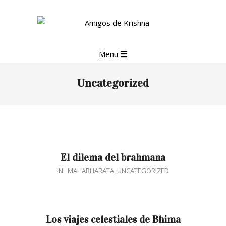
Skip
to
content
Primary
Menu
Navigation
Menu
Uncategorized
El dilema del brahmana
2017-
IN:
MAHABHARATA
,
UNCATEGORIZED
04-
09
Los viajes celestiales de Bhima