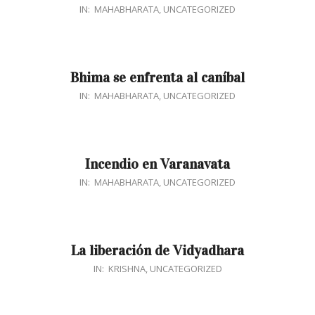
2017-
IN:
MAHABHARATA
,
UNCATEGORIZED
03-
14
Bhima se enfrenta al caníbal
2017-
IN:
MAHABHARATA
,
UNCATEGORIZED
02-
22
Incendio en Varanavata
2017-
IN:
MAHABHARATA
,
UNCATEGORIZED
01-
26
La liberación de Vidyadhara
2016-
IN:
KRISHNA
,
UNCATEGORIZED
12-
15