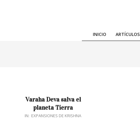
Skip
to
content
INICIO
ARTÍCULOS
Varaha Deva salva el
planeta Tierra
2016-
IN:
EXPANSIONES DE KRISHNA
05-
29