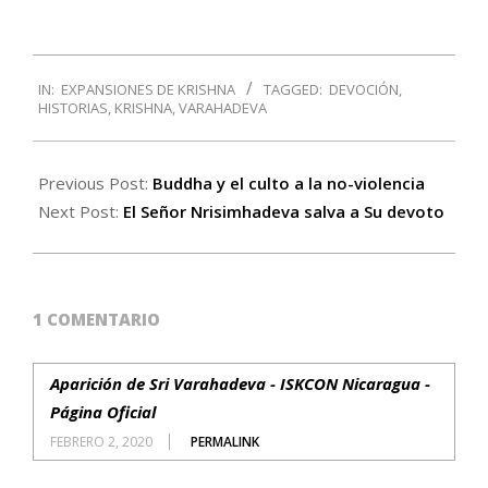
2016-
IN:
EXPANSIONES DE KRISHNA
TAGGED:
DEVOCIÓN
,
05-
HISTORIAS
,
KRISHNA
,
VARAHADEVA
29
Previous Post:
Buddha y el culto a la no-violencia
Next Post:
El Señor Nrisimhadeva salva a Su devoto
1 COMENTARIO
Aparición de Sri Varahadeva - ISKCON Nicaragua -
Página Oficial
FEBRERO 2, 2020
PERMALINK