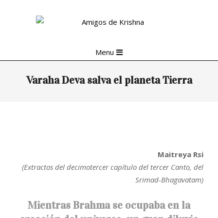
Skip
to
content
Primary
Menu
Navigation
Menu
Varaha Deva salva el planeta Tierra
Maitreya Rsi
(Extractos del decimotercer capítulo del tercer Canto, del
Srimad-Bhagavatam)
Mientras Brahma se ocupaba en la