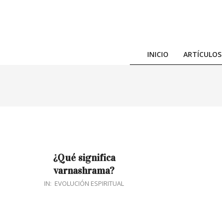
Skip
to
content
INICIO
ARTÍCULOS
¿Qué significa
varnashrama?
2018-
IN:
EVOLUCIÓN ESPIRITUAL
08-
02