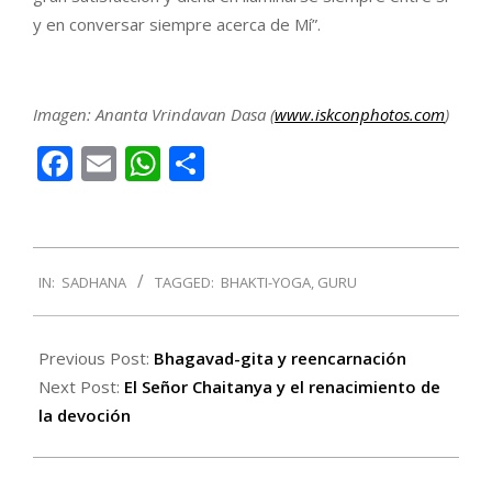
y en conversar siempre acerca de Mí”.
Imagen: Ananta Vrindavan Dasa (
www.iskconphotos.com
)
Facebook
Email
WhatsApp
Compartir
2016-
IN:
SADHANA
TAGGED:
BHAKTI-YOGA
,
GURU
03-
14
Previous Post:
Bhagavad-gita y reencarnación
Next Post:
El Señor Chaitanya y el renacimiento de
la devoción