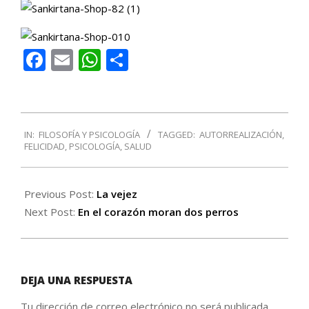
Facebook
Email
WhatsApp
Compartir
2016-
IN:
FILOSOFÍA Y PSICOLOGÍA
TAGGED:
AUTORREALIZACIÓN
,
05-
FELICIDAD
,
PSICOLOGÍA
,
SALUD
29
Previous Post:
La vejez
Next Post:
En el corazón moran dos perros
DEJA UNA RESPUESTA
Tu dirección de correo electrónico no será publicada.