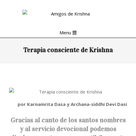
Skip
to
content
Primary
Menu
Navigation
Menu
Terapia consciente de Krishna
por Karnamrita Dasa y Archana-siddhi Devi Dasi
Gracias al canto de los santos nombres
y al servicio devocional podemos