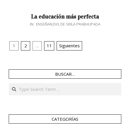
05
La educación más perfecta
2017-
IN:
ENSEÑANZAS DE SRILA PRABHUPADA
09-
04
Navegación
1
2
…
11
Siguientes
de
entradas
BUSCAR…
Search
CATEGORÍAS