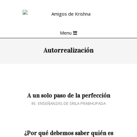
Skip
to
content
Primary
Menu
Navigation
Menu
Autorrealización
A un solo paso de la perfección
2018-
IN:
ENSEÑANZAS DE SRILA PRABHUPADA
06-
06
¿Por qué debemos saber quién es