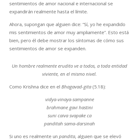
sentimientos de amor nacional e internacional se
expandirán realmente hasta el límite.
Ahora, supongan que alguien dice: “Sí, yo he expandido
mis sentimientos de amor muy ampliamente”. Esto está
bien, pero él debe mostrar los síntomas de cómo sus
sentimientos de amor se expanden.
Un hombre realmente erudito ve a todos, a toda entidad
viviente, en el mismo nivel.
Como Krishna dice en el
Bhagavad-gita
(5.18):
vidya-vinaya-sampanne
brahmane gavi hastini
s
uni caiva
s
vap
a
ke ca
pandita
h
sama-dar
s
ina
h
Si uno es realmente un
pandita
, alguien que se elevó