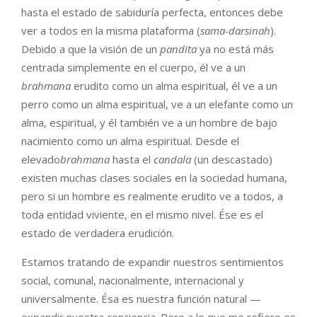
hasta el estado de sabiduría perfecta, entonces debe
ver a todos en la misma plataforma (
sama-dar
s
ina
h
).
Debido a que la visión de un
pandita
ya no está más
centrada simplemente en el cuerpo, él ve a un
br
a
hma
n
a
erudito como un alma espiritual, él ve a un
perro como un alma espiritual, ve a un elefante como un
alma, espiritual, y él también ve a un hombre de bajo
nacimiento como un alma espiritual. Desde el
elevado
brahmana
hasta el
can
d
a
la
(un descastado)
existen muchas clases sociales en la sociedad humana,
pero si un hombre es realmente erudito ve a todos, a
toda entidad viviente, en el mismo nivel. Ése es el
estado de verdadera erudición.
Estamos tratando de expandir nuestros sentimientos
social, comunal, nacionalmente, internacional y
universalmente. Ésa es nuestra función natural —
expandir nuestra conciencia. Pero a lo que me refiero es