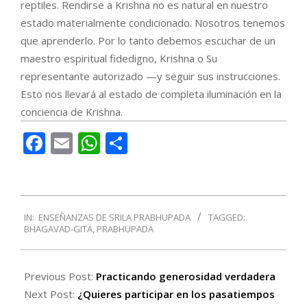
reptiles. Rendirse a Krishna no es natural en nuestro
estado materialmente condicionado. Nosotros tenemos
que aprenderlo. Por lo tanto debemos escuchar de un
maestro espiritual fidedigno, Krishna o Su
representante autorizado —y seguir sus instrucciones.
Esto nos llevará al estado de completa iluminación en la
conciencia de Krishna.
Facebook
Email
WhatsApp
Compartir
2016-
IN:
ENSEÑANZAS DE SRILA PRABHUPADA
TAGGED:
05-
BHAGAVAD-GITA
,
PRABHUPADA
30
Previous Post:
Practicando generosidad verdadera
Next Post:
¿Quieres participar en los pasatiempos