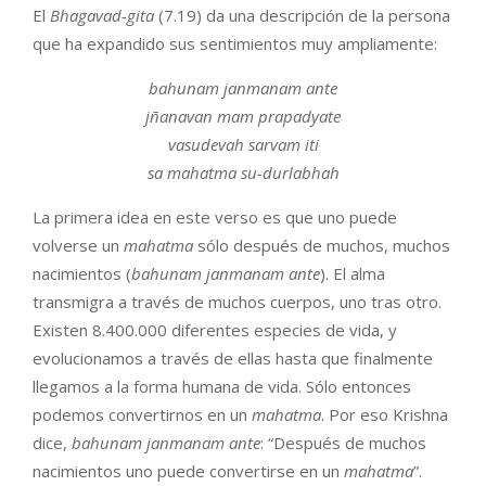
El
Bhagavad-gita
(7.19) da una descripción de la persona
que ha expandido sus sentimientos muy ampliamente:
bahunam janmanam ante
jñanavan mam prapadyate
vasudevah sarvam iti
sa mahatma su-durlabhah
La primera idea en este verso es que uno puede
volverse un
mahatma
sólo después de muchos, muchos
nacimientos (
bahunam janmanam ante
). El alma
transmigra a través de muchos cuerpos, uno tras otro.
Existen 8.400.000 diferentes especies de vida, y
evolucionamos a través de ellas hasta que finalmente
llegamos a la forma humana de vida. Sólo entonces
podemos convertirnos en un
mahatma
. Por eso Krishna
dice,
bah
u
n
am
janman
a
m ante
: “Después de muchos
nacimientos uno puede convertirse en un
mahatma
”.