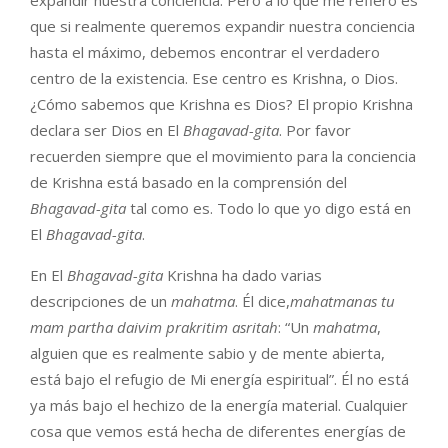
que si realmente queremos expandir nuestra conciencia
hasta el máximo, debemos encontrar el verdadero
centro de la existencia. Ese centro es Krishna, o Dios.
¿Cómo sabemos que Krishna es Dios? El propio Krishna
declara ser Dios en El
Bhagavad-gita
. Por favor
recuerden siempre que el movimiento para la conciencia
de Krishna está basado en la comprensión del
Bhagavad-gita
tal como es. Todo lo que yo digo está en
El
Bhagavad-gita
.
En El
Bhagavad-gita
Krishna ha dado varias
descripciones de un
mahatma
. Él dice,
mahatmanas tu
m
am
p
a
rtha daiv
im
prak
ri
tim
a
s
rit
ah
: “Un
mahatma
,
alguien que es realmente sabio y de mente abierta,
está bajo el refugio de Mi energía espiritual”. Él no está
ya más bajo el hechizo de la energía material. Cualquier
cosa que vemos está hecha de diferentes energías de