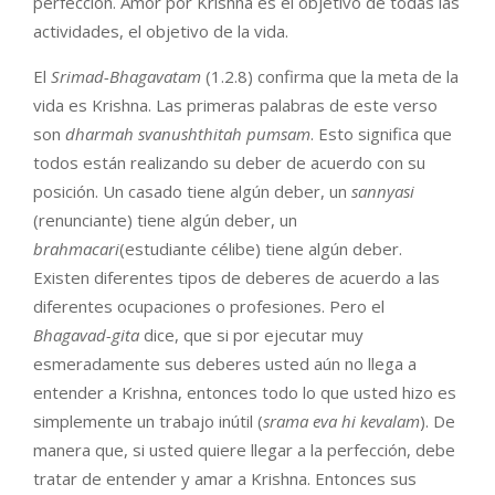
perfección. Amor por Krishna es el objetivo de todas las
actividades, el objetivo de la vida.
El
Srimad-Bhagavatam
(1.2.8) confirma que la meta de la
vida es Krishna. Las primeras palabras de este verso
son
dharmah svanu
sh
t
hita
h
pu
m
s
am
. Esto significa que
todos están realizando su deber de acuerdo con su
posición. Un casado tiene algún deber, un
sannyasi
(renunciante) tiene algún deber, un
brahmacari
(estudiante célibe) tiene algún deber.
Existen diferentes tipos de deberes de acuerdo a las
diferentes ocupaciones o profesiones. Pero el
Bhagavad-gita
dice, que si por ejecutar muy
esmeradamente sus deberes usted aún no llega a
entender a Krishna, entonces todo lo que usted hizo es
simplemente un trabajo inútil (
s
rama eva hi kevalam
). De
manera que, si usted quiere llegar a la perfección, debe
tratar de entender y amar a Krishna. Entonces sus