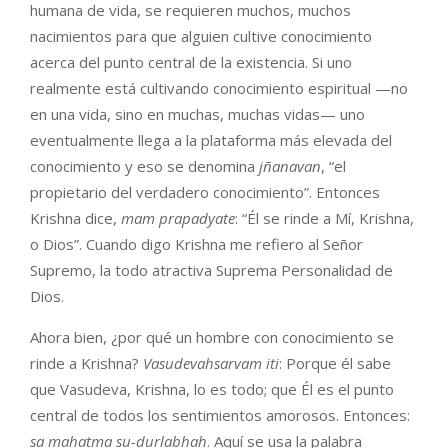
humana de vida, se requieren muchos, muchos
nacimientos para que alguien cultive conocimiento
acerca del punto central de la existencia. Si uno
realmente está cultivando conocimiento espiritual —no
en una vida, sino en muchas, muchas vidas— uno
eventualmente llega a la plataforma más elevada del
conocimiento y eso se denomina
jñanavan
, “el
propietario del verdadero conocimiento”. Entonces
Krishna dice,
m
am
prapadyate
: “Él se rinde a Mí, Krishna,
o Dios”. Cuando digo Krishna me refiero al Señor
Supremo, la todo atractiva Suprema Personalidad de
Dios.
Ahora bien, ¿por qué un hombre con conocimiento se
rinde a Krishna?
V
a
sudeva
h
sarvam iti
: Porque él sabe
que Vasudeva, Krishna, lo es todo; que Él es el punto
central de todos los sentimientos amorosos. Entonces:
sa mahatma su-durlabha
h
. Aquí se usa la palabra