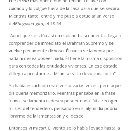
Fue el
sari
más bonito que he tenido. Lo lavé con
cuidado y lo colgué fuera de la casa para que se secara.
Mientras tanto, entré y me puse a estudiar un verso
del
Bhagavad-gita
, el 18.54:
“Aquel que se sitúa así en el plano trascendental, llega a
comprender de inmediato el Brahman Supremo y se
vuelve plenamente dichoso. Él nunca se lamenta por
nada ni desea poseer nada. Él tiene la misma disposición
para con todas las entidades vivientes. En ese estado,
él llega a prestarme a Mí un servicio devocional puro”.
Ya había escuchado este verso varias veces, pero aquel
día quería memorizarlo. Mientras pensaba en la frase
“nunca se lamenta ni desea poseer nada” fui a recoger
mi
sari
del tendedero, pensando en si algún día podría
librarme de la lamentación y el deseo.
Entonces vi mi
sari
. El viento se lo había llevado hasta la