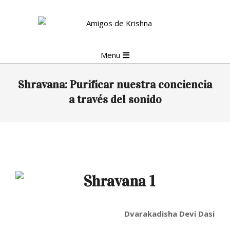
Skip
to
content
Primary
Menu
Navigation
Menu
Shravana: Purificar nuestra conciencia
a través del sonido
Dvarakadisha Devi Dasi