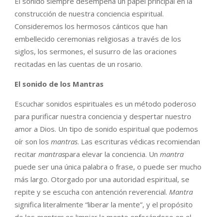
El sonido siempre desempeña un papel principal en la
construcción de nuestra conciencia espiritual.
Consideremos los hermosos cánticos que han
embellecido ceremonias religiosas a través de los
siglos, los sermones, el susurro de las oraciones
recitadas en las cuentas de un rosario.
El sonido de los Mantras
Escuchar sonidos espirituales es un método poderoso
para purificar nuestra conciencia y despertar nuestro
amor a Dios. Un tipo de sonido espiritual que podemos
oír son los
mantras
. Las escrituras védicas recomiendan
recitar
mantras
para elevar la conciencia. Un
mantra
puede ser una única palabra o frase, o puede ser mucho
más largo. Otorgado por una autoridad espiritual, se
repite y se escucha con antención reverencial.
Mantra
significa literalmente “liberar la mente”, y el propósito
de los
mantras
es limpiar la mente enfocándose en el