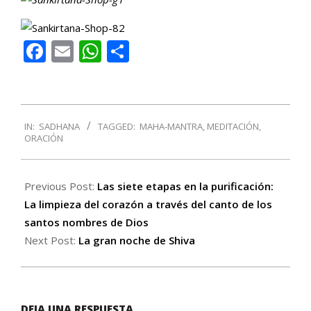
Facebook
Email
WhatsApp
Compartir
2016-
IN:
SADHANA
TAGGED:
MAHA-MANTRA
,
MEDITACIÓN
,
05-
ORACIÓN
31
Previous Post:
Las siete etapas en la purificación:
La limpieza del corazón a través del canto de los
santos nombres de Dios
Next Post:
La gran noche de Shiva
DEJA UNA RESPUESTA