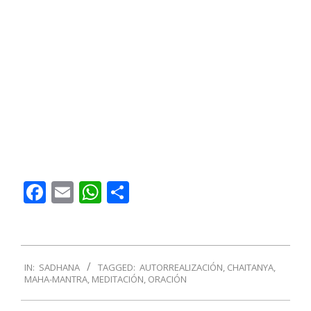
Facebook
Email
WhatsApp
Compartir
2016-
IN:
SADHANA
TAGGED:
AUTORREALIZACIÓN
,
CHAITANYA
,
05-
MAHA-MANTRA
,
MEDITACIÓN
,
ORACIÓN
31