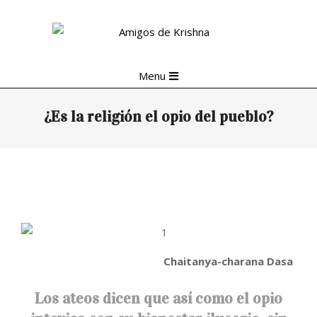
Skip
to
content
Primary
Menu
Navigation
Menu
¿Es la religión el opio del pueblo?
Chaitanya-charana Dasa
Los ateos dicen que así como el opio