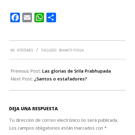
Facebook
Email
WhatsApp
Compartir
2016-
IN:
ATEÍSMO
TAGGED:
BHAKTI-YOGA
07-
06
Previous Post:
Las glorias de Srila Prabhupada
Next Post:
¿Santos o estafadores?
DEJA UNA RESPUESTA
Tu dirección de correo electrónico no será publicada.
Los campos obligatorios están marcados con
*