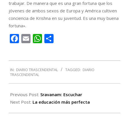
trabajar. De manera que es una gran fortuna que los
jóvenes de ambos sexos de Europa y América cultiven
conciencia de Krishna en su juventud. Es una muy buena
fortuna».
Facebook
Email
WhatsApp
Compartir
2017-
IN:
DIARIO TRASCENDENTAL
TAGGED:
DIARIO
09-
TRASCENDENTAL
01
Previous Post:
Sravanam: Escuchar
Next Post:
La educación más perfecta