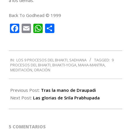
a los demás.
Back To Godhead © 1999
Facebook
Email
WhatsApp
Compartir
2017-
IN:
LOS 9 PROCESOS DEL BHAKTI
,
SADHANA
TAGGED:
9
08-
PROCESOS DEL BHAKTI
,
BHAKTI-YOGA
,
MAHA-MANTRA
,
24
MEDITACIÓN
,
ORACIÓN
Previous Post:
Tras la mano de Draupadi
Next Post:
Las glorias de Srila Prabhupada
5 COMENTARIOS