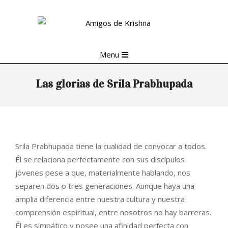
Skip
to
content
Primary
Menu
Navigation
Menu
Las glorias de Srila Prabhupada
Srila Prabhupada tiene la cualidad de convocar a todos.
Él se relaciona perfectamente con sus discípulos
jóvenes pese a que, materialmente hablando, nos
separen dos o tres generaciones. Aunque haya una
amplia diferencia entre nuestra cultura y nuestra
comprensión espiritual, entre nosotros no hay barreras.
Él es simpático y posee una afinidad perfecta con