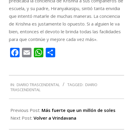
predicaba la conciencia de Krishna a sus compañeros de
escuela, y su padre, Hiranyakasipu, sintió tanta envidia
que intentó matarle de muchas maneras. La conciencia
de Krishna es justamente lo opuesto. Si a alguien le va
bien, entonces el devoto le brinda todas las facilidades
para que continúe y mejore cada vez más».
Facebook
Email
WhatsApp
Compartir
2017-
IN:
DIARIO TRASCENDENTAL
TAGGED:
DIARIO
10-
TRASCENDENTAL
01
Previous Post:
Más fuerte que un millón de soles
Next Post:
Volver a Vrindavana