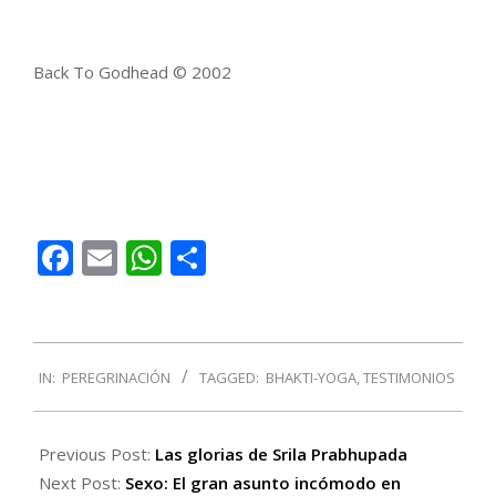
Back To Godhead © 2002
Facebook
Email
WhatsApp
Compartir
2017-
IN:
PEREGRINACIÓN
TAGGED:
BHAKTI-YOGA
,
TESTIMONIOS
10-
04
Previous Post:
Las glorias de Srila Prabhupada
Next Post:
Sexo: El gran asunto incómodo en