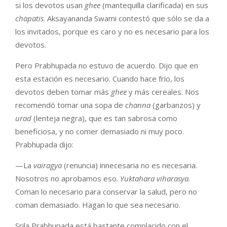
si los devotos usan
ghee
(mantequilla clarificada) en sus
chapatis
. Aksayananda Swami contestó que sólo se da a
los invitados, porque es caro y no es necesario para los
devotos.
Pero Prabhupada no estuvo de acuerdo. Dijo que en
esta estación es necesario. Cuando hace frío, los
devotos deben tomar más
ghee
y más cereales. Nos
recomendó tomar una sopa de
channa
(garbanzos) y
urad
(lenteja negra), que es tan sabrosa como
beneficiosa, y no comer demasiado ni muy poco.
Prabhupada dijo:
—La
vairagya
(renuncia) innecesaria no es necesaria.
Nosotros no aprobamos eso.
Yuktahara viharasya
.
Coman lo necesario para conservar la salud, pero no
coman demasiado. Hagan lo que sea necesario.
Srila Prabhupada está bastante complacido con el