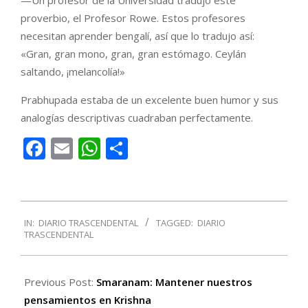
proverbio, el Profesor Rowe. Estos profesores
necesitan aprender bengalí, así que lo tradujo así:
«Gran, gran mono, gran, gran estómago. Ceylán
saltando, ¡melancolía!»
Prabhupada estaba de un excelente buen humor y sus
analogías descriptivas cuadraban perfectamente.
Facebook
Email
WhatsApp
Compartir
2017-
IN:
DIARIO TRASCENDENTAL
TAGGED:
DIARIO
10-
TRASCENDENTAL
31
Previous Post:
Smaranam: Mantener nuestros
pensamientos en Krishna