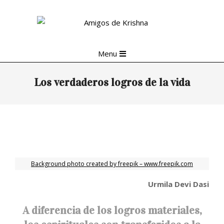
Skip
to
content
Primary
Menu
Navigation
Menu
Los verdaderos logros de la vida
Background photo created by freepik – www.freepik.com
Urmila Devi Dasi
A diferencia de los logros materiales,