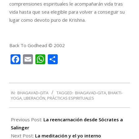
comprensiones espirituales le acompañarán vida tras
vida hasta que sea elegible para volver a conseguir su
lugar como devoto puro de Krishna.
Back To Godhead © 2002
Facebook
Email
WhatsApp
Compartir
2019-
IN:
BHAGAVAD-GITA
TAGGED:
BHAGAVAD-GITA
,
BHAKTI-
02-
YOGA
,
LIBERACIÓN
,
PRÁCTICAS ESPIRITUALES
20
Previous Post:
La reencarnación desde Sócrates a
Salinger
Next Post:
La meditación y el yo interno