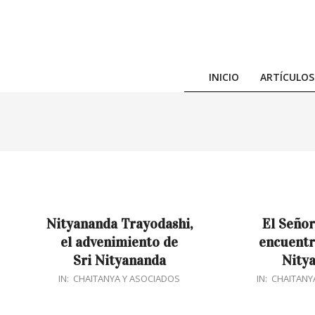
Skip
to
content
INICIO
ARTÍCULOS
Nityananda Trayodashi,
El Señor
el advenimiento de
encuentr
Sri Nityananda
Nity
2016-
2016-
IN:
CHAITANYA Y ASOCIADOS
IN:
CHAITANY
05-
05-
28
08