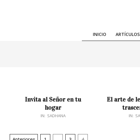
Skip
to
content
INICIO
ARTÍCULOS
Invita al Señor en tu
El arte de l
hogar
trasce
2017-
2017-
IN:
SADHANA
IN:
S
04-
01-
23
09
Navegación
Anteriores
1
…
3
4