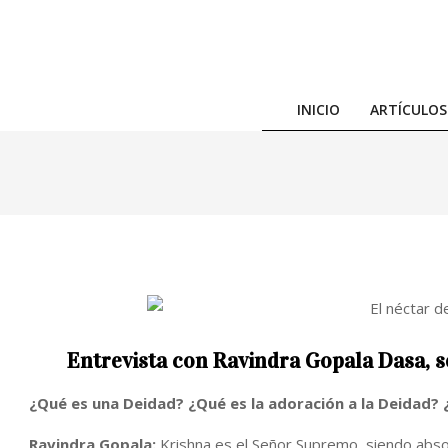
Skip
to
content
INICIO
ARTÍCULOS
Entrevista con Ravindra Gopala Dasa, s
¿Qué es una Deidad? ¿Qué es la adoración a la Deidad?
Ravindra Gopala:
Krishna es el Señor Supremo, siendo absol