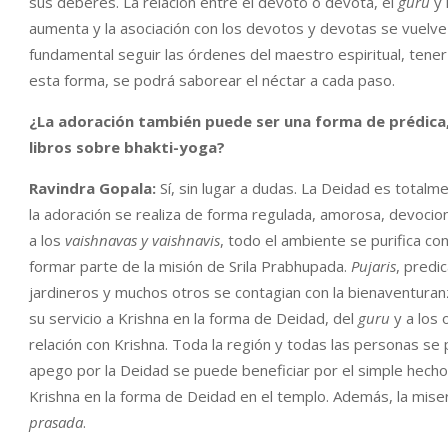
sus deberes. La relación entre el devoto o devota, el
guru
y 
aumenta y la asociación con los devotos y devotas se vuelv
fundamental seguir las órdenes del maestro espiritual, tener
esta forma, se podrá saborear el néctar a cada paso.
¿La adoración también puede ser una forma de prédica,
libros sobre bhakti-yoga?
Ravindra Gopala:
Sí, sin lugar a dudas. La Deidad es totalm
la adoración se realiza de forma regulada, amorosa, devocion
a los
vaishnavas y vaishnavis
, todo el ambiente se purifica con
formar parte de la misión de Srila Prabhupada.
Pujaris
, predi
jardineros y muchos otros se contagian con la bienaventura
su servicio a Krishna en la forma de Deidad, del
guru
y a los 
relación con Krishna. Toda la región y todas las personas s
apego por la Deidad se puede beneficiar por el simple hecho 
Krishna en la forma de Deidad en el templo. Además, la miser
prasada
.