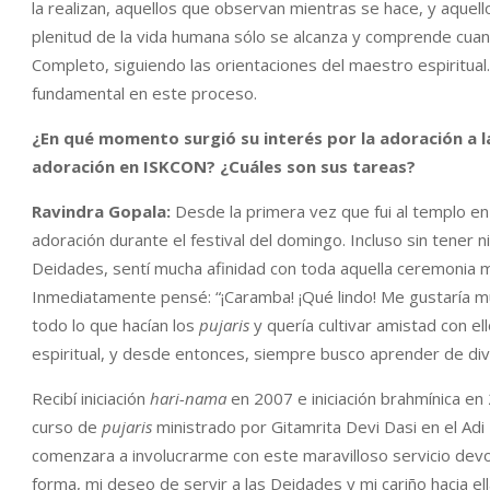
la realizan, aquellos que observan mientras se hace, y aquel
plenitud de la vida humana sólo se alcanza y comprende cuan
Completo, siguiendo las orientaciones del maestro espiritual
fundamental en este proceso.
¿En qué momento surgió su interés por la adoración a 
adoración en ISKCON? ¿Cuáles son sus tareas?
Ravindra Gopala:
Desde la primera vez que fui al templo en
adoración durante el festival del domingo. Incluso sin tener 
Deidades, sentí mucha afinidad con toda aquella ceremonia m
Inmediatamente pensé: “¡Caramba! ¡Qué lindo! Me gustaría m
todo lo que hacían los
pujaris
y quería cultivar amistad con e
espiritual, y desde entonces, siempre busco aprender de di
Recibí iniciación
hari-nama
en 2007 e iniciación brahmínica en
curso de
pujaris
ministrado por Gitamrita Devi Dasi en el Ad
comenzara a involucrarme con este maravilloso servicio devo
forma, mi deseo de servir a las Deidades y mi cariño hacia ell