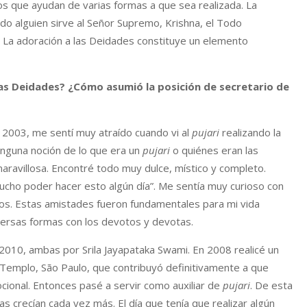
los que ayudan de varias formas a que sea realizada. La
do alguien sirve al Señor Supremo, Krishna, el Todo
. La adoración a las Deidades constituye un elemento
las Deidades? ¿Cómo asumió la posición de secretario de
 2003, me sentí muy atraído cuando vi al
pujari
realizando la
ninguna noción de lo que era un
pujari
o quiénes eran las
aravillosa. Encontré todo muy dulce, místico y completo.
ucho poder hacer esto algún día”. Me sentía muy curioso con
llos. Estas amistades fueron fundamentales para mi vida
versas formas con los devotos y devotas.
 2010, ambas por Srila Jayapataka Swami. En 2008 realicé un
i Templo, São Paulo, que contribuyó definitivamente a que
cional. Entonces pasé a servir como auxiliar de
pujari
. De esta
as crecían cada vez más. El día que tenía que realizar algún