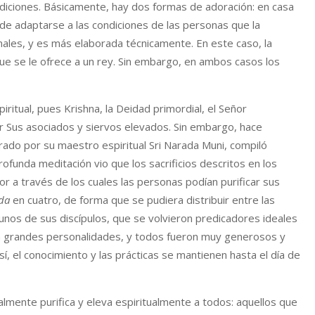
ondiciones. Básicamente, hay dos formas de adoración: en casa
ede adaptarse a las condiciones de las personas que la
nales, y es más elaborada técnicamente. En este caso, la
ue se le ofrece a un rey. Sin embargo, en ambos casos los
ritual, pues Krishna, la Deidad primordial, el Señor
r Sus asociados y siervos elevados. Sin embargo, hace
ado por su maestro espiritual Sri Narada Muni, compiló
funda meditación vio que los sacrificios descritos en los
or a través de los cuales las personas podían purificar sus
da
en cuatro, de forma que se pudiera distribuir entre las
unos de sus discípulos, que se volvieron predicadores ideales
on grandes personalidades, y todos fueron muy generosos y
í, el conocimiento y las prácticas se mantienen hasta el día de
almente purifica y eleva espiritualmente a todos: aquellos que