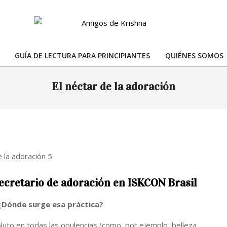
GUÍA DE LECTURA PARA PRINCIPIANTES
QUIÉNES SOMOS
Primary
Navigation
El néctar de la adoración
Menu
ecretario de adoración en ISKCON Brasil
 ¿Dónde surge esa práctica?
uto en todas las opulencias (como, por ejemplo, belleza,