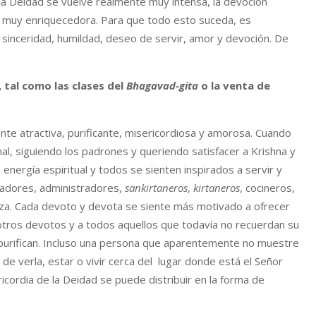
la Deidad se vuelve realmente muy intensa, la devoción
e muy enriquecedora. Para que todo esto suceda, es
 sinceridad, humildad, deseo de servir, amor y devoción. De
 tal como las clases del
Bhagavad-gita
o la venta de
ente atractiva, purificante, misericordiosa y amorosa. Cuando
al, siguiendo los padrones y queriendo satisfacer a Krishna y
 energía espiritual y todos se sienten inspirados a servir y
cadores, administradores,
sankirtaneros
,
kirtaneros
, cocineros,
nza. Cada devoto y devota se siente más motivado a ofrecer
otros devotos y a todos aquellos que todavía no recuerdan su
e purifican. Incluso una persona que aparentemente no muestre
de verla, estar o vivir cerca del lugar donde está el Señor
icordia de la Deidad se puede distribuir en la forma de