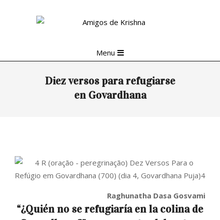
Skip
to
content
Primary
Menu
Navigation
Menu
Diez versos para refugiarse
en Govardhana
Raghunatha Dasa Gosvami
“¿Quién no se refugiaría en la colina de