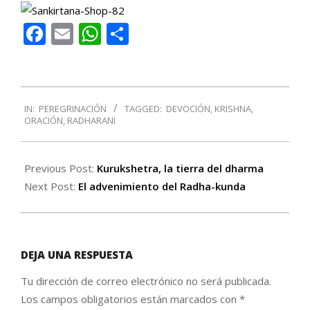
Facebook
Email
WhatsApp
Compartir
2016-
IN:
PEREGRINACIÓN
TAGGED:
DEVOCIÓN
,
KRISHNA
,
05-
ORACIÓN
,
RADHARANI
30
Previous Post:
Kurukshetra, la tierra del dharma
Next Post:
El advenimiento del Radha-kunda
DEJA UNA RESPUESTA
Tu dirección de correo electrónico no será publicada.
Los campos obligatorios están marcados con
*