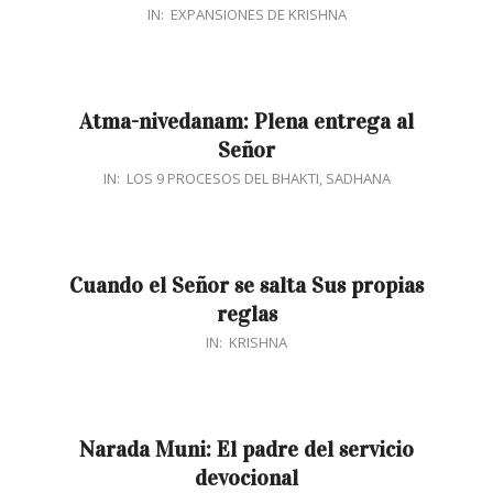
2018-
IN:
EXPANSIONES DE KRISHNA
04-
27
Atma-nivedanam: Plena entrega al
Señor
2018-
IN:
LOS 9 PROCESOS DEL BHAKTI
,
SADHANA
04-
16
Cuando el Señor se salta Sus propias
reglas
2018-
IN:
KRISHNA
04-
08
Narada Muni: El padre del servicio
devocional