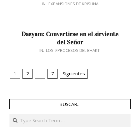
2018-
IN:
EXPANSIONES DE KRISHNA
04-
03
Dasyam: Convertirse en el sirviente
del Señor
2018-
IN:
LOS 9 PROCESOS DEL BHAKTI
02-
20
Navegación
1
2
…
7
Siguientes
de
entradas
BUSCAR…
Search