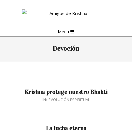
Skip
to
content
Primary
Menu
Navigation
Menu
Devoción
Krishna protege nuestro Bhakti
2019-
IN:
EVOLUCIÓN ESPIRITUAL
02-
05
La lucha eterna