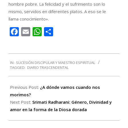
hombre pobre. La felicidad y el sufrimiento son lo
mismo, servidos en diferentes platos. A eso se le
llama conocimiento».
Facebook
Email
WhatsApp
Compartir
2016-
IN:
SUCESIÓN DISCIPULAR Y MAESTRO ESPIRITUAL
08-
TAGGED:
DIARIO TRASCENDENTAL
29
Previous Post:
¿A dónde vamos cuando nos
morimos?
Next Post:
Srimati Radharani: Género, Divinidad y
amor en la forma de la Diosa dorada