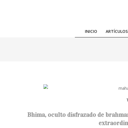
Skip
to
content
INICIO
ARTÍCULOS
Bhima, oculto disfrazado de brahmana
extraordin