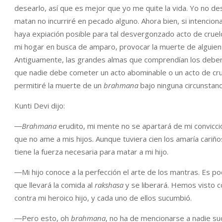
desearlo, así que es mejor que yo me quite la vida. Yo no d
matan no incurriré en pecado alguno. Ahora bien, si intenci
haya expiación posible para tal desvergonzado acto de crueld
mi hogar en busca de amparo, provocar la muerte de alguien 
Antiguamente, las grandes almas que comprendían los deberes
que nadie debe cometer un acto abominable o un acto de cr
permitiré la muerte de un
brahmana
bajo ninguna circunstanc
Kunti Devi dijo:
―
Brahmana
erudito, mi mente no se apartará de mi convicci
que no ame a mis hijos. Aunque tuviera cien los amaría cariñ
tiene la fuerza necesaria para matar a mi hijo.
―Mi hijo conoce a la perfección el arte de los mantras. Es 
que llevará la comida al
rakshasa
y se liberará. Hemos visto
contra mi heroico hijo, y cada uno de ellos sucumbió.
―Pero esto, oh
brahmana
, no ha de mencionarse a nadie s