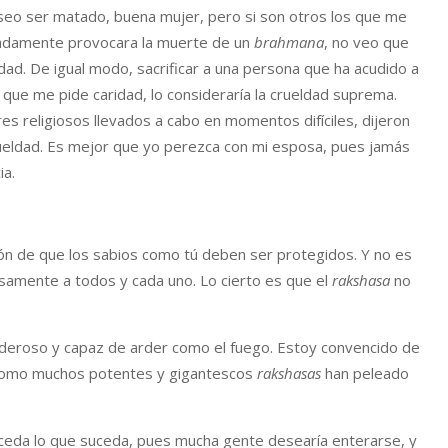
eseo ser matado, buena mujer, pero si son otros los que me
onadamente provocara la muerte de un
brahmana
, no veo que
ad. De igual modo, sacrificar a una persona que ha acudido a
que me pide caridad, lo consideraría la crueldad suprema.
 religiosos llevados a cabo en momentos difíciles, dijeron
ueldad. Es mejor que yo perezca con mi esposa, pues jamás
ia.
ón de que los sabios como tú deben ser protegidos. Y no es
osamente a todos y cada uno. Lo cierto es que el
rakshasa
no
poderoso y capaz de arder como el fuego. Estoy convencido de
 como muchos potentes y gigantescos
rakshasas
han peleado
uceda lo que suceda, pues mucha gente desearía enterarse, y