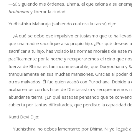
―Sí. Siguiendo mis órdenes, Bhima, el que calcina a su enemig
brahmana
y liberar la ciudad.
Yudhisthira Maharaja (sabiendo cual era la tarea) dijo:
―¿A qué se debe ese impulsivo entusiasmo que te ha llevado
que una madre sacrifique a su propio hijo. ¿Por qué deseas ab
sacrificar a tu hijo, has violado las normas morales de est
pacíficamente por la noche y recuperaremos el reino que nos
fuerza de Bhima es tan inconmesurable, que Duryodhana y Sa
tranquilamente en sus muchas mansiones. Gracias al poder d
otros malvados. Él fue quien acabó con Purochana. Debido 
acabaremos con los hijos de Dhritarastra y recuperaremos 
abundante tierra. ¿En qué estabas pensando que te convenció
cubierta por tantas dificultades, que perdiste la capacidad de
Kunti Devi Dijo:
―Yudhisthira, no debes lamentarte por Bhima. Ni yo llegué a 