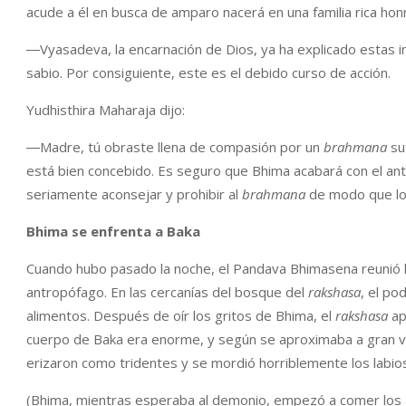
acude a él en busca de amparo nacerá en una familia rica hon
―Vyasadeva, la encarnación de Dios, ya ha explicado estas i
sabio. Por consiguiente, este es el debido curso de acción.
Yudhisthira Maharaja dijo:
―Madre, tú obraste llena de compasión por un
brahmana
su
está bien concebido. Es seguro que Bhima acabará con el a
seriamente aconsejar y prohibir al
brahmana
de modo que los
Bhima se enfrenta a Baka
Cuando hubo pasado la noche, el Pandava Bhimasena reunió lo
antropófago. En las cercanías del bosque del
rakshasa
, el po
alimentos. Después de oír los gritos de Bhima, el
rakshasa
ap
cuerpo de Baka era enorme, y según se aproximaba a gran velo
erizaron como tridentes y se mordió horriblemente los labio
(Bhima, mientras esperaba al demonio, empezó a comer los 