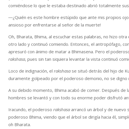
comiéndose lo que le estaba destinado abrió totalmente sus oj
―¿Quién es este hombre estúpido que ante mis propios ojo
ansioso por enfrentarse al señor de la muerte!
Oh, Bharata, Bhima, al escuchar estas palabras, no hizo otra
otro lado y continuó comiendo. Entonces, el antropófago, con
apresuró con ánimo de matar a Bhimasena. Pero el poderoso
rakshasa
, pues sin tan siquiera levantar la vista continuó com
Loco de indignación, el
rakshasa
se situó detrás del hijo de K
duramente golpeado por el poderoso demonio, no se digno ni 
A su debido momento, Bhima acabó de comer. Después de lav
hombres se levantó y con todo su enorme poder disfrutó ant
Iracundo, el poderoso
rakshasa
arrancó un árbol y de nuevo s
poderoso Bhima, viendo que el árbol se dirigía hacia él, simp
oh Bharata.