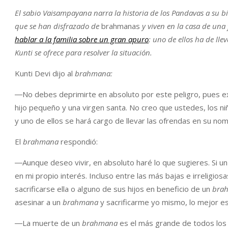
El sabio Vaisampayana narra la historia de los Pandavas a su b
que se han disfrazado de
brahmanas
y viven en la casa de una
hablar a la familia sobre un gran apuro
: uno de ellos ha de ll
Kunti se ofrece para resolver la situación.
Kunti Devi dijo al
brahmana
:
―No debes deprimirte en absoluto por este peligro, pues ex
hijo pequeño y una virgen santa. No creo que ustedes, los niñ
y uno de ellos se hará cargo de llevar las ofrendas en su n
El
brahmana
respondió:
―Aunque deseo vivir, en absoluto haré lo que sugieres. Si u
en mi propio interés. Incluso entre las más bajas e irreligi
sacrificarse ella o alguno de sus hijos en beneficio de un
bra
asesinar a un
brahmana
y sacrificarme yo mismo, lo mejor es
―La muerte de un
brahmana
es el más grande de todos los