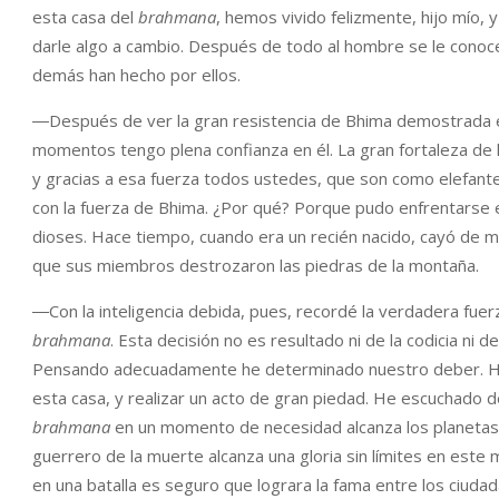
esta casa del
brahmana
, hemos vivido felizmente, hijo mío,
darle algo a cambio. Después de todo al hombre se le conoce
demás han hecho por ellos.
―Después de ver la gran resistencia de Bhima demostrada en
momentos tengo plena confianza en él. La gran fortaleza de l
y gracias a esa fuerza todos ustedes, que son como elefantes
con la fuerza de Bhima. ¿Por qué? Porque pudo enfrentarse en
dioses. Hace tiempo, cuando era un recién nacido, cayó de mi
que sus miembros destrozaron las piedras de la montaña.
―Con la inteligencia debida, pues, recordé la verdadera fue
brahmana
. Esta decisión no es resultado ni de la codicia ni 
Pensando adecuadamente he determinado nuestro deber. Hay
esta casa, y realizar un acto de gran piedad. He escuchado d
brahmana
en un momento de necesidad alcanza los planetas 
guerrero de la muerte alcanza una gloria sin límites en este
en una batalla es seguro que lograra la fama entre los ciuda