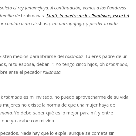
isnieto el rey Janamejaya. A continuación, vemos a los Pandavas
 familia de
brahmanas
.
Kunti, la madre de los Pandavas, escuchó
evar comida a un
rakshasa
, un antropófago, y perder la vida.
isten medios para librarse del
rakshasa
. Tú eres padre de un
os, ni tu esposa, deban ir. Yo tengo cinco hijos, oh
brahmana
,
ombre ante el pecador
rakshasa
.
n
brahmana
es mi invitado, no puedo aprovecharme de su vida
osas mujeres no existe la norma de que una mujer haya de
hmana
. Yo debo saber qué es lo mejor para mí, y entre
 que yo acabe con mi vida.
 pecados. Nada hay que lo expíe, aunque se cometa sin