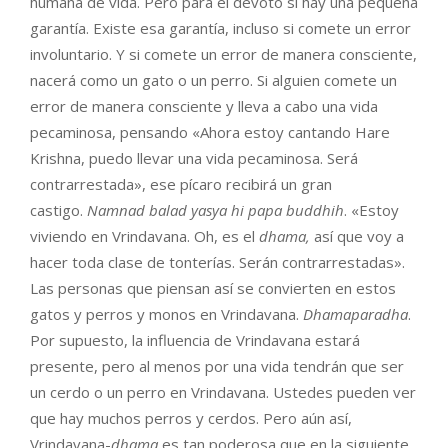
humana de vida. Pero para el devoto sí hay una pequeña
garantía. Existe esa garantía, incluso si comete un error
involuntario. Y si comete un error de manera consciente,
nacerá como un gato o un perro. Si alguien comete un
error de manera consciente y lleva a cabo una vida
pecaminosa, pensando «Ahora estoy cantando Hare
Krishna, puedo llevar una vida pecaminosa. Será
contrarrestada», ese pícaro recibirá un gran
castigo.
Namnad balad yasya hi papa buddhih
. «Estoy
viviendo en Vrindavana. Oh, es el
dhama,
así que voy a
hacer toda clase de tonterías. Serán contrarrestadas».
Las personas que piensan así se convierten en estos
gatos y perros y monos en Vrindavana.
Dhamaparadha
.
Por supuesto, la influencia de Vrindavana estará
presente, pero al menos por una vida tendrán que ser
un cerdo o un perro en Vrindavana. Ustedes pueden ver
que hay muchos perros y cerdos. Pero aún así,
Vrindavana-
dhama
es tan poderosa que en la siguiente