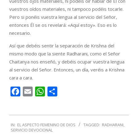
vuestros ojos materiales, ni podéis oír hablar de Él con
vuestros oídos materiales, ni tampoco podéis tocarle.
Pero si ponéis vuestra lengua al servicio del Señor,
entonces Él se os revelará: «Aquí estoy». Eso es lo
necesario.
Así que debéis sentir la separación de Krishna del
mismo modo que la siente Radharani, como el Señor
Chaitanya nos enseñó, y debéis ocupar vuestra lengua
al servicio del Señor. Entonces, un día, veréis a Krishna
cara a cara.
Facebook
Email
WhatsApp
Compartir
2017-
IN:
EL ASPECTO FEMENINO DE DIOS
TAGGED:
RADHARANI
,
08-
SERVICIO DEVOCIONAL
02