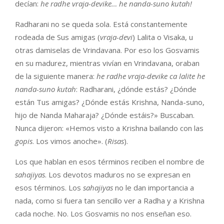
decían:
he radhe vraja-devike… he nanda-suno kutah!
Radharani no se queda sola. Está constantemente
rodeada de Sus amigas (
vraja-devi
) Lalita o Visaka, u
otras damiselas de Vrindavana. Por eso los Gosvamis
en su madurez, mientras vivían en Vrindavana, oraban
de la siguiente manera:
he radhe vraja-devike ca lalite he
nanda-suno kutah
: Radharani, ¿dónde estás? ¿Dónde
están Tus amigas? ¿Dónde estás Krishna, Nanda-suno,
hijo de Nanda Maharaja? ¿Dónde estáis?» Buscaban.
Nunca dijeron: «Hemos visto a Krishna bailando con las
gopis
. Los vimos anoche». (
Risas
).
Los que hablan en esos términos reciben el nombre de
sahajiyas
. Los devotos maduros no se expresan en
esos términos. Los
sahajiyas
no le dan importancia a
nada, como si fuera tan sencillo ver a Radha y a Krishna
cada noche. No. Los Gosvamis no nos enseñan eso.