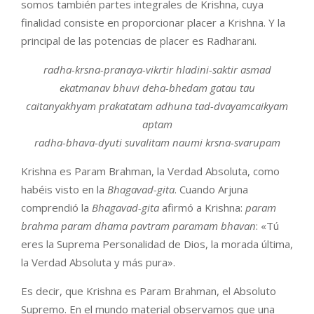
somos también partes integrales de Krishna, cuya
finalidad consiste en proporcionar placer a Krishna. Y la
principal de las potencias de placer es Radharani.
radha-krsna-pranaya-vikrtir hladini-saktir asmad
ekatmanav bhuvi deha-bhedam gatau tau
caitanyakhyam prakatatam adhuna tad-dvayamcaikyam
aptam
radha-bhava-dyuti suvalitam naumi krsna-svarupam
Krishna es Param Brahman, la Verdad Absoluta, como
habéis visto en la
Bhagavad-gita
. Cuando Arjuna
comprendió la
Bhagavad-gita
afirmó a Krishna:
param
brahma param dhama pavtram paramam bhavan
: «Tú
eres la Suprema Personalidad de Dios, la morada última,
la Verdad Absoluta y más pura».
Es decir, que Krishna es Param Brahman, el Absoluto
Supremo. En el mundo material observamos que una