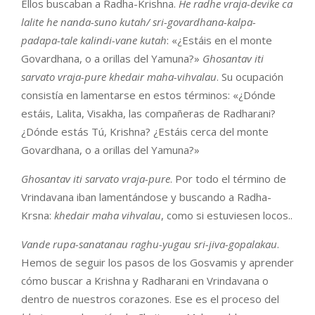
Ellos buscaban a Radha-Krishna.
He radhe vraja-devike ca
lalite he nanda-suno kutah/ sri-govardhana-kalpa-
padapa-tale kalindi-vane kutah
: «¿Estáis en el monte
Govardhana, o a orillas del Yamuna?»
Ghosantav iti
sarvato vraja-pure khedair maha-vihvalau
. Su ocupación
consistía en lamentarse en estos términos: «¿Dónde
estáis, Lalita, Visakha, las compañeras de Radharani?
¿Dónde estás Tú, Krishna? ¿Estáis cerca del monte
Govardhana, o a orillas del Yamuna?»
Ghosantav iti sarvato vraja-pure
. Por todo el término de
Vrindavana iban lamentándose y buscando a Radha-
Krsna:
khedair maha vihvalau
, como si estuviesen locos..
Vande rupa-sanatanau raghu-yugau sri-jiva-gopalakau
.
Hemos de seguir los pasos de los Gosvamis y aprender
cómo buscar a Krishna y Radharani en Vrindavana o
dentro de nuestros corazones. Ese es el proceso del