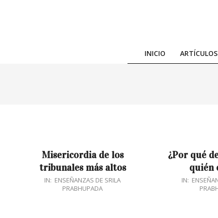
Skip
to
content
INICIO
ARTÍCULOS
Misericordia de los
¿Por qué d
tribunales más altos
quién 
2018-
2018-
IN:
ENSEÑANZAS DE SRILA
IN:
ENSEÑAN
PRABHUPADA
PRAB
12-
03-
28
19