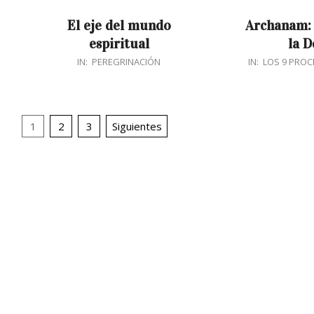
El eje del mundo
Archanam: 
espiritual
la D
2018-
2017-
IN:
PEREGRINACIÓN
IN:
LOS 9 PROC
02-
12-
20
21
Navegación
1
2
3
Siguientes
de
entradas