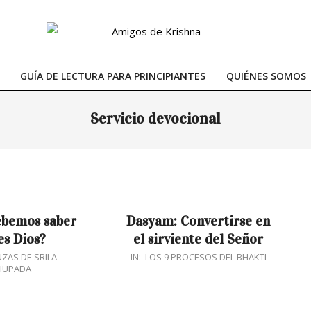
GUÍA DE LECTURA PARA PRINCIPIANTES
QUIÉNES SOMOS
Primary
Navigation
Servicio devocional
Menu
ebemos saber
Dasyam: Convertirse en
es Dios?
el sirviente del Señor
2018-
ZAS DE SRILA
IN:
LOS 9 PROCESOS DEL BHAKTI
HUPADA
02-
20