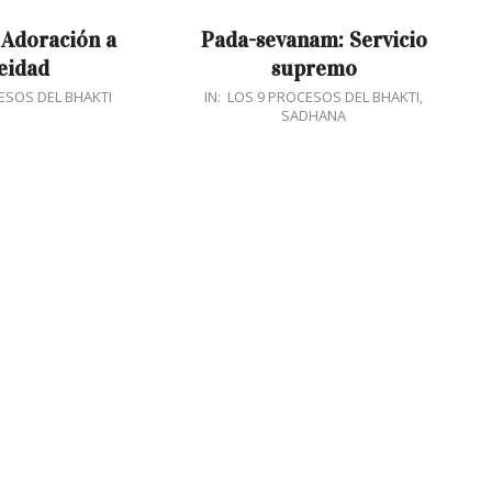
Adoración a
Pada-sevanam: Servicio
eidad
supremo
2017-
ESOS DEL BHAKTI
IN:
LOS 9 PROCESOS DEL BHAKTI
,
SADHANA
11-
19