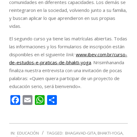
comunidades en diferentes capacidades. Los demás se
reintegraron en la sociedad, volviendo junto a su familia,
y buscan aplicar lo que aprendieron en sus propias
vidas.
El segundo curso ya tiene las matrículas abiertas. Todas
las informaciones y los formularios de inscripción están
disponibles en el siguiente
link:
www.ibev.com.br/curso-
de-estudos-e-praticas-de-bhakti-yoga
. Nrisimhananda
finaliza nuestra entrevista con una invitación de pocas
palabras: «Quien quiera participar de un proyecto de
educación serio, será bienvenido».
Facebook
Email
WhatsApp
Compartir
2018-
IN:
EDUCACIÓN
TAGGED:
BHAGAVAD-GITA
,
BHAKTI-YOGA
,
01-