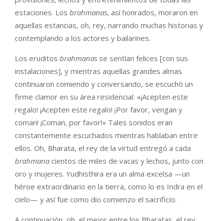
estaciones. Los
brahmanas
, así honrados, moraron en
aquellas estancias, oh, rey, narrando muchas historias y
contemplando a los actores y bailarines.
Los eruditos
brahmanas
se sentían felices [con sus
instalaciones], y mientras aquellas grandes almas
continuaron comiendo y conversando, se escuchó un
firme clamor en su área residencial: «¡Acepten este
regalo! ¡Acepten este regalo! ¡Por favor, vengan y
coman! ¡Coman, por favor!» Tales sonidos eran
constantemente escuchados mientras hablaban entre
ellos. Oh, Bharata, el rey de la virtud entregó a cada
brahmana
cientos de miles de vacas y lechos, junto con
oro y mujeres. Yudhisthira era un alma excelsa —un
héroe extraordinario en la tierra, como lo es Indra en el
cielo— y así fue como dio comienzo el sacrificio.
A continuación, oh, el mejor entre los Bharatas, el rey