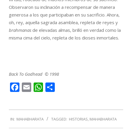
Observaron su inclinación a recompensar de manera
generosa a los que participaban en su sacrificio. Ahora,
oh, rey, aquella sagrada asamblea, repleta de reyes y
brahmanas
de elevadas almas, brilló en verdad como la
misma cima del cielo, repleta de los dioses inmortales.
Back To Godhead © 1998
Facebook
Email
WhatsApp
Compartir
2018-
IN:
MAHABHARATA
TAGGED:
HISTORIAS
,
MAHABHARATA
01-
17