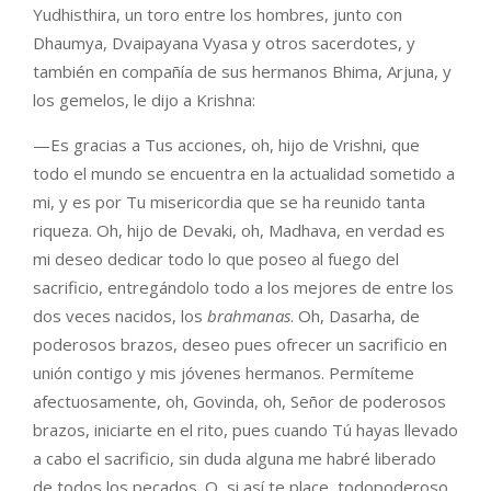
Yudhisthira, un toro entre los hombres, junto con
Dhaumya, Dvaipayana Vyasa y otros sacerdotes, y
también en compañía de sus hermanos Bhima, Arjuna, y
los gemelos, le dijo a Krishna:
—Es gracias a Tus acciones, oh, hijo de Vrishni, que
todo el mundo se encuentra en la actualidad sometido a
mi, y es por Tu misericordia que se ha reunido tanta
riqueza. Oh, hijo de Devaki, oh, Madhava, en verdad es
mi deseo dedicar todo lo que poseo al fuego del
sacrificio, entregándolo todo a los mejores de entre los
dos veces nacidos, los
brahmanas
. Oh, Dasarha, de
poderosos brazos, deseo pues ofrecer un sacrificio en
unión contigo y mis jóvenes hermanos. Permíteme
afectuosamente, oh, Govinda, oh, Señor de poderosos
brazos, iniciarte en el rito, pues cuando Tú hayas llevado
a cabo el sacrificio, sin duda alguna me habré liberado
de todos los pecados. O, si así te place, todopoderoso,