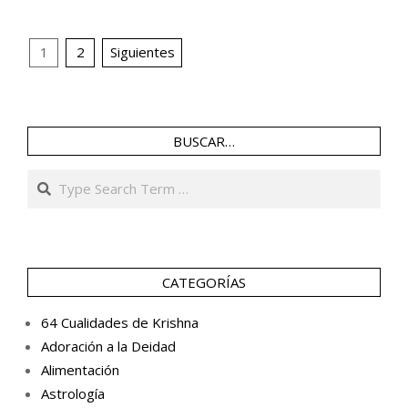
05-
29
Navegación
1
2
Siguientes
de
entradas
BUSCAR…
Search
CATEGORÍAS
64 Cualidades de Krishna
Adoración a la Deidad
Alimentación
Astrología