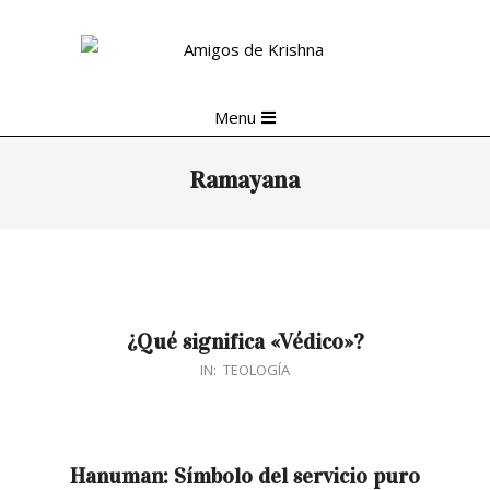
Skip
to
content
Primary
Menu
Navigation
Menu
Ramayana
¿Qué significa «Védico»?
2018-
IN:
TEOLOGÍA
06-
06
Hanuman: Símbolo del servicio puro