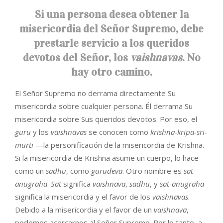
Si una persona desea obtener la
misericordia del Señor Supremo, debe
prestarle servicio a los queridos
devotos del Señor, los
vaishnavas
. No
hay otro camino.
El Señor Supremo no derrama directamente Su
misericordia sobre cualquier persona. Él derrama Su
misericordia sobre Sus queridos devotos. Por eso, el
guru
y los
vaishnavas
se conocen como
krishna-kripa-sri-
murti
—la personificación de la misericordia de Krishna.
Si la misericordia de Krishna asume un cuerpo, lo hace
como un
sadhu
, como
gurudeva
. Otro nombre es
sat-
anugraha
.
Sat
significa
vaishnava
,
sadhu
, y
sat-anugraha
significa la misericordia y el favor de los
vaishnavas
.
Debido a la misericordia y el favor de un
vaishnava
,
podemos acercarnos al Señor Supremo. Por lo tanto, a