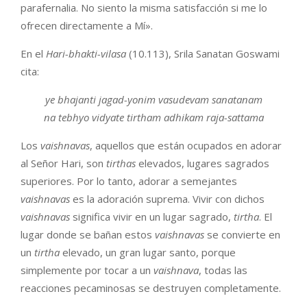
parafernalia. No siento la misma satisfacción si me lo
ofrecen directamente a Mí».
En el
Hari-bhakti-vilasa
(10.113), Srila Sanatan Goswami
cita:
ye bhajanti jagad-yonim vasudevam sanatanam
na tebhyo vidyate tirtham adhikam raja-sattama
Los
vaishnavas
, aquellos que están ocupados en adorar
al Señor Hari, son
tirthas
elevados, lugares sagrados
superiores. Por lo tanto, adorar a semejantes
vaishnavas
es la adoración suprema. Vivir con dichos
vaishnavas
significa vivir en un lugar sagrado,
tirtha
. El
lugar donde se bañan estos
vaishnavas
se convierte en
un
tirtha
elevado, un gran lugar santo, porque
simplemente por tocar a un
vaishnava
, todas las
reacciones pecaminosas se destruyen completamente.