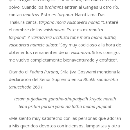
polvo. Cuando los
brahmins
entran al Ganges u otro río,
cantan
mantras
. Esto es
tarpana
. Narottama Das
Thakura canta,
tarpana mora vaisnavera nama
: “Cantaré
el nombre de los
vaishnavas
. Este es mi
mantra
tarpana
”. Y
vaisnavera-ucchista tahe mora mana-nistha,
vaisnavera namete ullasa
: “Soy muy codicioso a la hora de
obtener los remanentes de un
vaishnava
. Si los consigo,
me vuelvo completamente bienaventurado y extático”.
Citando el
Padma Purana
, Srila Jiva Goswami menciona la
declaración del Señor Supremo en su
Bhakti-sandarbha
(
anuccheda
269):
tesam pujadikam gandha-dhupadyaih kriyate naraih
tena pritim param yami na tatha mama pujanat
«Me siento muy satisfecho con las personas que adoran
a Mis queridos devotos con inciensos, lamparitas y otra