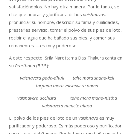
satisfaciéndolos. No hay otra manera. Por lo tanto, se
dice que adorar y glorificar a dichos
vaishnavas
,
pronunciar su nombre, describir su fama y cualidades,
prestarles servicio, tomar el polvo de sus pies de loto,
recibir el agua que ha bañado sus pies, y comer sus
remanentes —es muy poderoso.
A este respecto, Srila Narottama Das Thakura canta en
su
Prarthana
(5.35):
vaisnavera pada-dhuli tahe mora snana-keli
tarpana mora vaisnavera nama
vaisnavera ucchista tahe mora mana-nistha
vaisnavera namete ullasa
El polvo de los pies de loto de un
vaishnava
es muy
purificador y poderoso. Es más poderoso y purificador
que el agua del Ganges. Por lo tanto, me baño en este