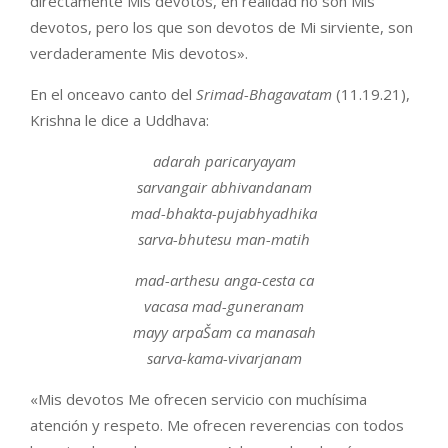
directamente Mis devotos, en realidad no son Mis
devotos, pero los que son devotos de Mi sirviente, son
verdaderamente Mis devotos».
En el onceavo canto del
Srimad-Bhagavatam
(11.19.21),
Krishna le dice a Uddhava:
adarah paricaryayam
sarvangair abhivandanam
mad-bhakta-pujabhyadhika
sarva-bhute
s
u man-mati
h
mad-arthe
s
u anga-ce
sta
ca
vacasa mad-guneranam
mayy arpaŠam ca manasah
sarva-kama-vivarjanam
«Mis devotos Me ofrecen servicio con muchísima
atención y respeto. Me ofrecen reverencias con todos