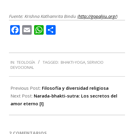
Fuente: Krishna Kathamrita Bindu (
http://gopaljiu.org/
)
Facebook
Email
WhatsApp
Compartir
2016-
IN:
TEOLOGÍA
TAGGED:
BHAKTI-YOGA
,
SERVICIO
06-
DEVOCIONAL
01
Previous Post:
Filosofía y diversidad religiosa
Next Post:
Narada-bhakti-sutra: Los secretos del
amor eterno [I]
2 COMENTARIOS