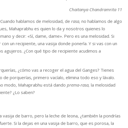
Chaitanya Chandramrita 11
do. Cuando hablamos de melosidad, de
rasa,
no hablamos de algo
pues, Mahaprabhu es quien lo da y nosotros quienes lo
mano y decir: «Sí, dame, dame». Pero es una melosidad. Si
 con un recipiente, una vasija donde ponerla. Y si vas con un
os agujeros. ¿Con qué tipo de recipiente acudimos a
porquerías, ¿cómo vas a recoger el agua del Ganges? Tienes
eno de porquerías, primero vacíalo, elimina todo eso y lávalo.
ismo modo, Mahaprabhu está dando
prema-rasa,
la melosidad
piente? ¿Lo saben?
 vasija de barro, pero la leche de leona, ¿también la pondrías
uerte. Si la dejas en una vasija de barro, que es porosa, la