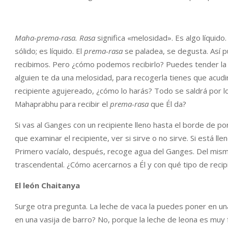
Maha-prema-rasa. Rasa
significa «melosidad». Es algo líqui
sólido; es líquido. El
prema-rasa
se paladea, se degusta. Así 
recibimos. Pero ¿cómo podemos recibirlo? Puedes tender la 
alguien te da una melosidad, para recogerla tienes que acudir
recipiente agujereado, ¿cómo lo harás? Todo se saldrá por l
Mahaprabhu para recibir el
prema-rasa
que Él da?
Si vas al Ganges con un recipiente lleno hasta el borde de 
que examinar el recipiente, ver si sirve o no sirve. Si está ll
Primero vacíalo, después, recoge agua del Ganges. Del m
trascendental. ¿Cómo acercarnos a Él y con qué tipo de reci
El león Chaitanya
Surge otra pregunta. La leche de vaca la puedes poner en una
en una vasija de barro? No, porque la leche de leona es muy f