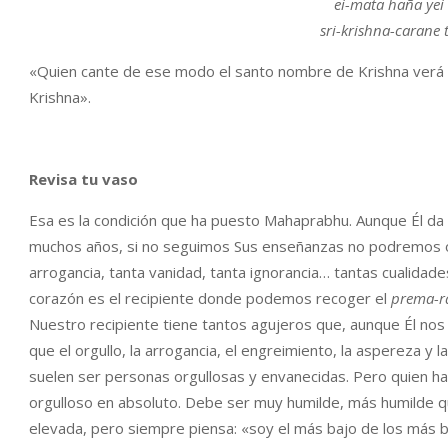
ei-mata haña yei
sri-krishna-carane
«Quien cante de ese modo el santo nombre de Krishna verá d
Krishna».
Revisa tu vaso
Esa es la condición que ha puesto Mahaprabhu. Aunque Él da
muchos años, si no seguimos Sus enseñanzas no podremos ob
arrogancia, tanta vanidad, tanta ignorancia… tantas cualida
corazón es el recipiente donde podemos recoger el
prema-r
Nuestro recipiente tiene tantos agujeros que, aunque Él nos
que el orgullo, la arrogancia, el engreimiento, la aspereza y
suelen ser personas orgullosas y envanecidas. Pero quien ha
orgulloso en absoluto. Debe ser muy humilde, más humilde qu
elevada, pero siempre piensa: «soy el más bajo de los más b