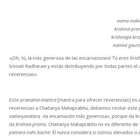
namo maha
krishna-pre
krishnaya kri
namne gaura
«¡Oh, tú, la más generosa de las encarnaciones! Tú eres Kri
Srimati Radharani y estás distribuyendo por todas partes e
reverencias».
Este
pranama-mantra
[mantra para ofrecer reverencias] es
reverencias a Chaitanya Mahaprabhu, debemos recitar este
vadanyavatara,
«la encarnación más generosa», porque da
kr
da
krishna-prema.
Chaitanya Mahaprabhu no es diferente de 
pamara nahi bache:
Él nunca considera si somos elevados o