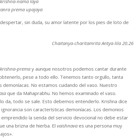
 krishna-nama laya
 tanra prema upajaya
espertar, sin duda, su amor latente por los pies de loto de
Chaitanya-charitamrita
Antya-lila 20.26
krishna-prema
y aunque nosotros podemos cantar durante
tenerlo, pese a todo ello. Tenemos tanto orgullo, tanta
des demoníacas. No estamos cuidando del vaso. Nuestro
asa
que da Mahaprabhu. No hemos examinado el vaso.
 lo da, todo se sale. Esto debemos entenderlo. Krishna dice
 la ignorancia son características demoníacas. Los demonios
 emprendido la senda del servicio devocional no debe estar
e una brizna de hierba. El
vaishnava
es una persona muy
ajos».