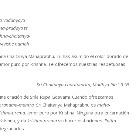
-vadanyaya
ma-pradaya te
shna-chaitanya-
-tvishe namah
shna Chaitanya Mahaprabhu. Tú has asumido el color dorado de
l amor puro por Krishna. Te ofrecemos nuestras respetuosas
Sri Chaitanya-charitamrita
,
Madhya-lila
19.53
 una oración de Srila Rupa Gosvami. Cuando ofrezcamos
pranama-mantra.
Sri Chaitanya Mahaprabhu es
maha-
ishna-prema,
amor puro por Krishna. Ninguna otra encarnación
Krishna, y da
krishna-prema
sin hacer distinciones.
Patita
 degradados.