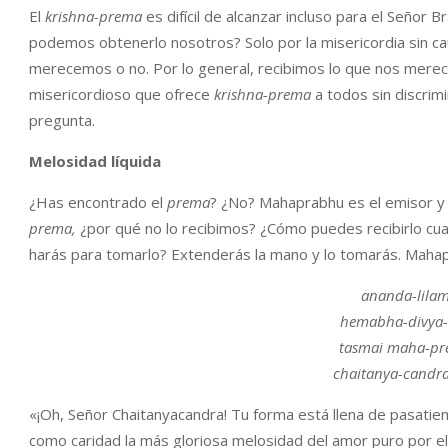
El
krishna-prema
es difícil de alcanzar incluso para el Señor
podemos obtenerlo nosotros? Solo por la misericordia sin cau
merecemos o no. Por lo general, recibimos lo que nos mer
misericordioso que ofrece
krishna-prema
a todos sin discrim
pregunta.
Melosidad líquida
¿Has encontrado el
prema
? ¿No? Mahaprabhu es el emisor y 
prema,
¿por qué no lo recibimos? ¿Cómo puedes recibirlo cua
harás para tomarlo? Extenderás la mano y lo tomarás. Maha
ananda-lila
hemabha-divya-
tasmai maha-pr
chaitanya-candr
«¡Oh, Señor Chaitanyacandra! Tu forma está llena de pasati
como caridad la más gloriosa melosidad del amor puro por e