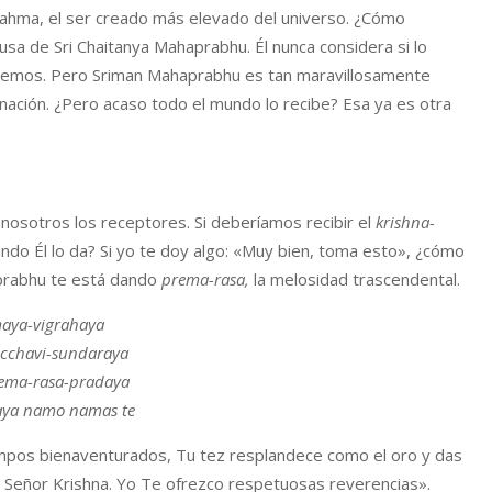
 Brahma, el ser creado más elevado del universo. ¿Cómo
sa de Sri Chaitanya Mahaprabhu. Él nunca considera si lo
ecemos. Pero Sriman Mahaprabhu es tan maravillosamente
inación. ¿Pero acaso todo el mundo lo recibe? Esa ya es otra
nosotros los receptores. Si deberíamos recibir el
krishna-
ndo Él lo da? Si yo te doy algo: «Muy bien, toma esto», ¿cómo
prabhu te está dando
prema-rasa,
la melosidad trascendental.
maya-vigrahaya
cchavi-sundaraya
ema-rasa-pradaya
aya namo namas te
empos bienaventurados, Tu tez resplandece como el oro y das
l Señor Krishna. Yo Te ofrezco respetuosas reverencias».