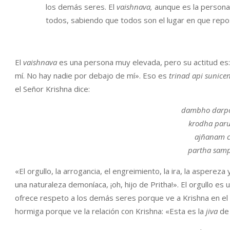
los demás seres. El
vaishnava,
aunque es la persona 
todos, sabiendo que todos son el lugar en que repo
El
vaishnava
es una persona muy elevada, pero su actitud es
mí. No hay nadie por debajo de mí». Eso es
trinad api sunice
el Señor Krishna dice:
dambho darpo
krodha par
ajñanam c
partha sam
«El orgullo, la arrogancia, el engreimiento, la ira, la aspere
una naturaleza demoníaca, ¡oh, hijo de Pritha!». El orgullo es
ofrece respeto a los demás seres porque ve a Krishna en el 
hormiga porque ve la relación con Krishna: «Esta es la
jiva
de