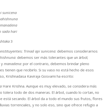
pi sunicena
 sahishnuna
 manadena
h sada hari
shtaka
3
onstituyentes:
Trinad api sunicena:
debemos considerarnos
sahishnuna:
debemos ser más tolerantes que un árbol;
; y
manadena:
por el contrario, debemos brindar pleno
 tienen que recibirlo. Si su vaso no está hecho de esos
rso, Krishnadasa Kaviraja Gosvami ha escrito:
a
Hare Krishna. Aunque es muy elevado, se considera más
, lo tolera todo de dos maneras. El árbol, cuando lo cortan, no
se está secando. El árbol da a todo el mundo sus frutos, flores
lluvias torrenciales, y no solo eso, sino que ofrece refugio a