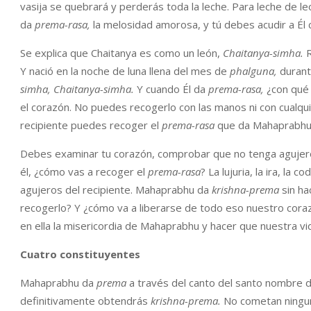
vasija se quebrará y perderás toda la leche. Para leche de 
da
prema-rasa,
la melosidad amorosa, y tú debes acudir a Él
Se explica que Chaitanya es como un león,
Chaitanya-simha.
R
Y nació en la noche de luna llena del mes de
phalguna,
durant
simha, Chaitanya-simha.
Y cuando Él da
prema-rasa,
¿con qué 
el corazón. No puedes recogerlo con las manos ni con cualqu
recipiente puedes recoger el
prema-rasa
que da Mahaprabh
Debes examinar tu corazón, comprobar que no tenga agujeros
él, ¿cómo vas a recoger el
prema-rasa
? La lujuria, la ira, la c
agujeros del recipiente. Mahaprabhu da
krishna-prema
sin ha
recogerlo? Y ¿cómo va a liberarse de todo eso nuestro coraz
en ella la misericordia de Mahaprabhu y hacer que nuestra v
Cuatro constituyentes
Mahaprabhu da
prema
a través del canto del santo nombre de
definitivamente obtendrás
krishna-prema.
No cometan ningu