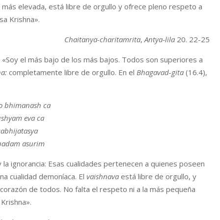
más elevada, está libre de orgullo y ofrece pleno respeto a
sa Krishna».
Chaitanya-charitamrita
,
Antya-lila
20. 22-25
: «Soy el más bajo de los más bajos. Todos son superiores a
na:
completamente libre de orgullo. En el
Bhagavad-gita
(16.4),
 ´bhimanash ca
ushyam eva ca
abhijatasya
padam asurim
za y la ignorancia: Esas cualidades pertenecen a quienes poseen
 una cualidad demoníaca. El
vaishnava
está libre de orgullo, y
corazón de todos. No falta el respeto ni a la más pequeña
 Krishna».