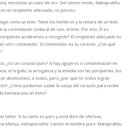
leona, necesitas un vaso de oro. Del mismo modo, Mahaprabhu
 con un recipiente adecuado, no poroso.
uge como un león. Tiene los hombros y la cintura de un león.
e la constelación zodiacal de Leo, el león. Por eso, Él es
recipiente acudiremos a recogerlo? El recipiente adecuado es
ier otro contenedor. El contenedor es tu corazón. ¿Con qué
u?
. ¿Es un corazón puro? Si hay agujeros o contaminación en
odicia, el orgullo, la arrogancia y la envidia son las porquerías, los
cer distinciones, a todos, pero ¿por qué no todos logran
ón? ¿Cómo podemos cuidar la vasija del corazón para recibir
ida humana sea un éxito?
l Señor. Si tu canto es puro y está libre de ofensas,
na ofensa,
namaparadha.
Canten el nombre puro. Mahaprabhu