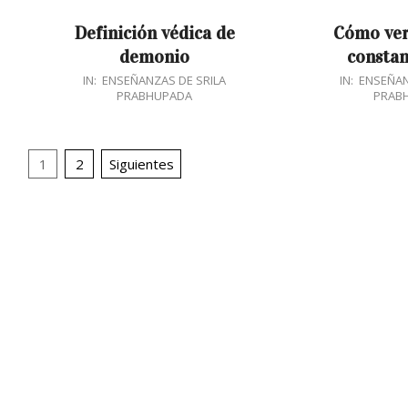
Definición védica de
Cómo ver
demonio
consta
2018-
2017-
IN:
ENSEÑANZAS DE SRILA
IN:
ENSEÑAN
PRABHUPADA
PRAB
01-
11-
07
05
Navegación
1
2
Siguientes
de
entradas