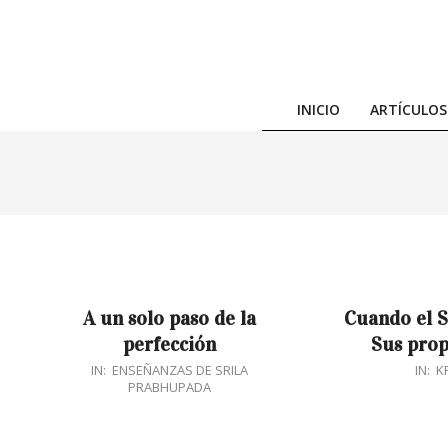
Skip
to
content
INICIO
ARTÍCULOS
A un solo paso de la
Cuando el S
perfección
Sus prop
2018-
2018-
IN:
ENSEÑANZAS DE SRILA
IN:
K
PRABHUPADA
06-
04-
06
08