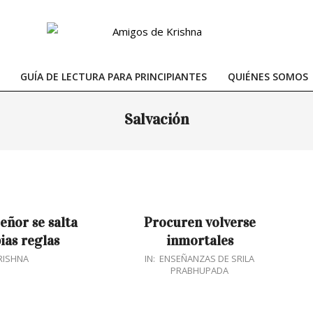
GUÍA DE LECTURA PARA PRINCIPIANTES
QUIÉNES SOMOS
Primary
Navigation
Salvación
Menu
eñor se salta
Procuren volverse
ias reglas
inmortales
2018-
RISHNA
IN:
ENSEÑANZAS DE SRILA
PRABHUPADA
02-
04