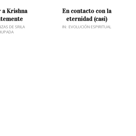
 a Krishna
En contacto con la
ntemente
eternidad (casi)
2017-
ZAS DE SRILA
IN:
EVOLUCIÓN ESPIRITUAL
HUPADA
04-
26