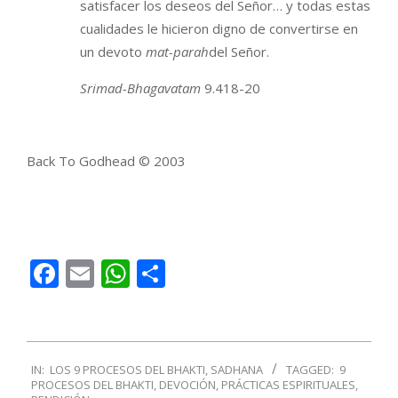
satisfacer los deseos del Señor… y todas estas
cualidades le hicieron digno de convertirse en
un devoto
mat-parah
del Señor.
Srimad-Bhagavatam
9.418-20
Back To Godhead © 2003
Facebook
Email
WhatsApp
Compartir
2018-
IN:
LOS 9 PROCESOS DEL BHAKTI
,
SADHANA
TAGGED:
9
04-
PROCESOS DEL BHAKTI
,
DEVOCIÓN
,
PRÁCTICAS ESPIRITUALES
,