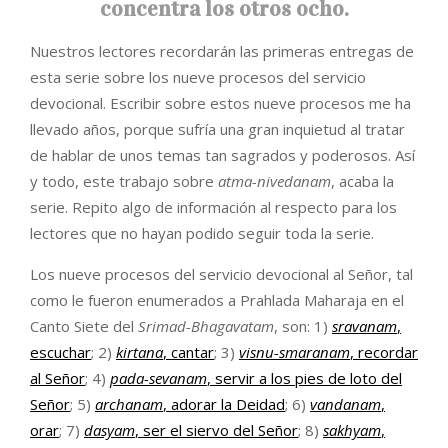
concentra los otros ocho.
Nuestros lectores recordarán las primeras entregas de
esta serie sobre los nueve procesos del servicio
devocional. Escribir sobre estos nueve procesos me ha
llevado años, porque sufría una gran inquietud al tratar
de hablar de unos temas tan sagrados y poderosos. Así
y todo, este trabajo sobre
atma-nivedanam
, acaba la
serie. Repito algo de información al respecto para los
lectores que no hayan podido seguir toda la serie.
Los nueve procesos del servicio devocional al Señor, tal
como le fueron enumerados a Prahlada Maharaja en el
Canto Siete del
Srimad-Bhagavatam
, son: 1)
sravanam
,
escuchar
; 2)
kirtana
, cantar
; 3)
visnu-smaranam
, recordar
al Señor
; 4)
pada-sevanam
, servir a los pies de loto del
Señor
; 5)
archanam
, adorar la Deidad
; 6)
vandanam
,
orar
; 7)
dasyam
, ser el siervo del Señor
; 8)
sakhyam
,