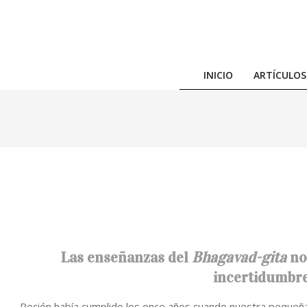
Skip
to
content
INICIO
ARTÍCULOS
Las enseñanzas del
Bhagavad-gita
no
incertidumbre 
Recién había cumplido los once años cuando nuestra pequeña y