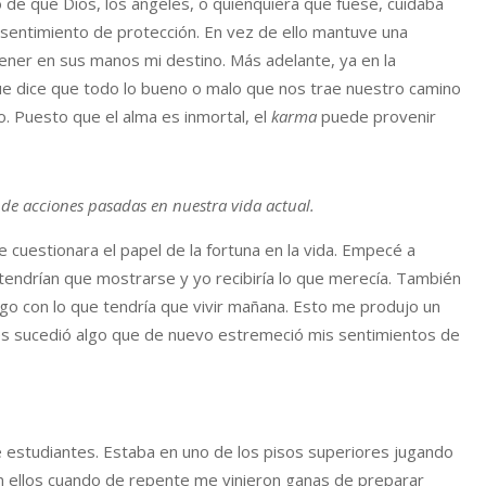
o de que Dios, los ángeles, o quienquiera que fuese, cuidaba
e sentimiento de protección. En vez de ello mantuve una
tener en sus manos mi destino. Más adelante, ya en la
ue dice que todo lo bueno o malo que nos trae nuestro camino
 Puesto que el alma es inmortal, el
karma
puede provenir
de acciones pasadas en nuestra vida actual.
 cuestionara el papel de la fortuna en la vida. Empecé a
endrían que mostrarse y yo recibiría lo que merecía. También
lgo con lo que tendría que vivir mañana. Esto me produjo un
es sucedió algo que de nuevo estremeció mis sentimientos de
de estudiantes. Estaba en uno de los pisos superiores jugando
n ellos cuando de repente me vinieron ganas de preparar