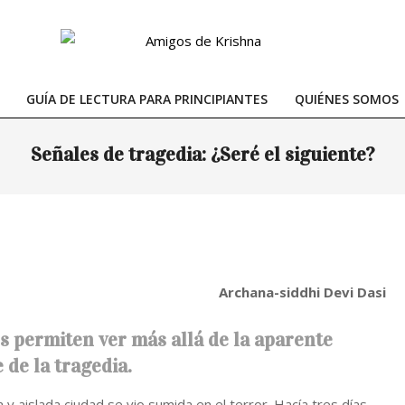
GUÍA DE LECTURA PARA PRINCIPIANTES
QUIÉNES SOMOS
Primary
Navigation
Señales de tragedia: ¿Seré el siguiente?
Menu
Archana-siddhi Devi Dasi
s permiten ver más allá de la aparente
de la tragedia.
 aislada ciudad se vio sumida en el terror. Hacía tres días