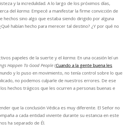
eza y la incredulidad. A lo largo de los próximos días,
cerca del
karma
. Empecé a manifestar la firme convicción de
de hechos sino algo que estaba siendo dirigido por alguna
 ¿Qué habían hecho para merecer tal destino? ¿Y por qué no
tivos papeles de la suerte y el
karma
. En una ocasión leí un
ngs Happen To Good People
(
Cuando a la gente buena les
 mundo y lo puso en movimiento, no tenía control sobre lo que
licado, no podemos culparle de nuestros errores. De ese
n los hechos trágicos que les ocurren a personas buenas e
nder que la conclusión Védica es muy diferente. El Señor no
ompaña a cada entidad viviente durante su estancia en este
 nos ha separado de Él.