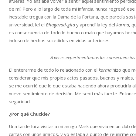
afueras. Yo ansiaba volver a sentir aquel sentimiento perdid
de mí. Pero a lo largo de toda mi infancia, nunca regresó es
inestable tregua con la Dama de la Fortuna, que parecía sos
universidad, leí el
Bhagavad-gita
y aprendí la ley del
karma
, q
es consecuencia de todo lo bueno o malo que hayamos hecho.
incluso de hechos sucedidos en vidas anteriores.
A veces experimentamos las consecuencias 
El enterarme de todo lo relacionado con el
karma
hizo que me
considerar que mis propios actos pasados, buenos y malos, t
se me ocurrió que lo que estaba haciendo ahora produciría a
nuevo sentimiento de decisión. Me sentí más fuerte. Entonc
seguridad.
¿Por qué Chuckie?
Una tarde fui a visitar a mi amigo Mark que vivía en un club 
cartas con unos amigos, y yo estaba a punto de reunirme co