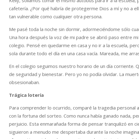
Kelly, solíamos tomar el mismo autobús para ir a la escuela
cafetería. ¿Por qué habría de protegerme Dios a mí y no a ella
tan vulnerable como cualquier otra persona.
Me pasé toda la noche sin dormir, adormeciéndome sólo cuand
Una hora después la voz de mi padre se abrió paso entre mi
colegio. Pensé en quedarme en casa y no ir a la escuela, pe
sola durante todo el día en una casa vacía. Mareada, me arras
En el colegio seguimos nuestro horario de un día corriente. Q
de seguridad y bienestar. Pero yo no podía olvidar. La mue
obsesionaban.
Trágica lotería
Para comprender lo ocurrido, comparé la tragedia personal a
con la fortuna del sorteo. Como nunca había ganado nada, 
perjuicio. Esta enmarañada forma de pensar tranquilizó en ci
siguieron a menudo me despertaba durante la noche imaginand