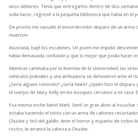
unos deberes. Tenía que entregarlos dentro de dos semanas
solía hacer, regresé a la pequeña biblioteca que había en el p
De pronto me sacudió el ensordecedor disparo de un arma de 
muerto!»
Asustada, bajé los escalones. Un joven me impidió descender y
había demasiada confusión y que lo mejor que podía hacer er
Mientras caminaba por la Avenida de la Universidad, las siren
vehículos policiales y una ambulancia se detuvieron ante el c
¿Sería alguien conocido? ¿Sería Mark? ¿Quién hizo el dispa
el cuerpo de Mary Kelly en los bosques cercanos a mi casa. E
Esa misma noche llamó Mark. Sentí un gran alivio al escuchar
estaba haciendo el tonto con un arma de cañones recortados.
Chuckie y tiró del gatillo. Ante el horror y espanto de todos
rostro, le arrancó la cabeza a Chuckie.