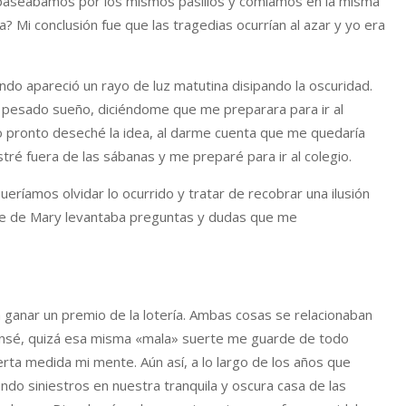
, paseábamos por los mismos pasillos y comíamos en la misma
? Mi conclusión fue que las tragedias ocurrían al azar y yo era
o apareció un rayo de luz matutina disipando la oscuridad.
 pesado sueño, diciéndome que me preparara para ir al
ro pronto deseché la idea, al darme cuenta que me quedaría
tré fuera de las sábanas y me preparé para ir al colegio.
ueríamos olvidar lo ocurrido y tratar de recobrar una ilusión
rte de Mary levantaba preguntas y dudas que me
 ganar un premio de la lotería. Ambas cosas se relacionaban
pensé, quizá esa misma «mala» suerte me guarde de todo
erta medida mi mente. Aún así, a lo largo de los años que
o siniestros en nuestra tranquila y oscura casa de las