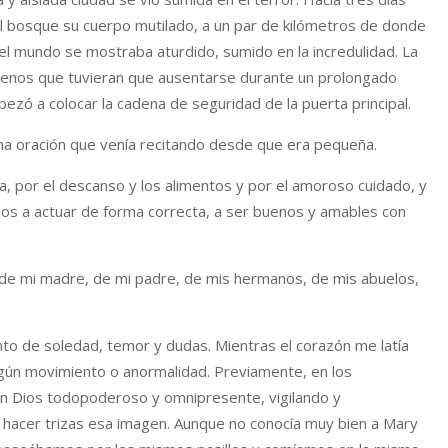
l bosque su cuerpo mutilado, a un par de kilómetros de donde
 el mundo se mostraba aturdido, sumido en la incredulidad. La
menos que tuvieran que ausentarse durante un prolongado
ezó a colocar la cadena de seguridad de la puerta principal.
sma oración que venía recitando desde que era pequeña.
ina, por el descanso y los alimentos y por el amoroso cuidado, y
nos a actuar de forma correcta, a ser buenos y amables con
 de mi madre, de mi padre, de mis hermanos, de mis abuelos,
nto de soledad, temor y dudas. Mientras el corazón me latía
algún movimiento o anormalidad. Previamente, en los
 Dios todopoderoso y omnipresente, vigilando y
hacer trizas esa imagen. Aunque no conocía muy bien a Mary