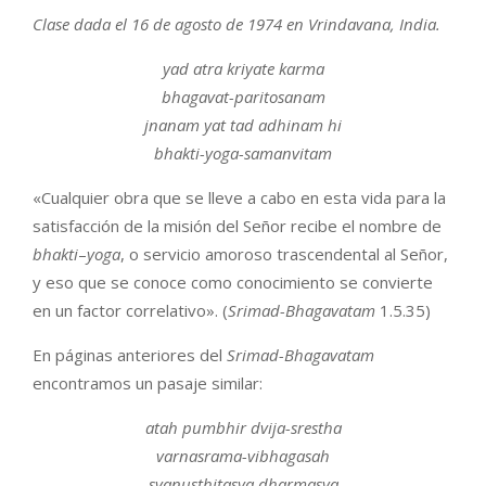
Clase dada el 16 de agosto de 1974 en Vrindavana, India.
yad atra kriyate karma
bhagavat-paritosanam
jnanam yat tad adhinam hi
bhakti-yoga-samanvitam
«Cualquier obra que se lleve a cabo en esta vida para la
satisfacción de la misión del Señor recibe el nombre de
bhakti
–
yoga
, o servicio amoroso trascendental al Señor,
y eso que se conoce como conocimiento se convierte
en un factor correlativo». (
Srimad-Bhagavatam
1.5.35)
En páginas anteriores del
Srimad-Bhagavatam
encontramos un pasaje similar:
atah pumbhir dvija-srestha
varnasrama-vibhagasah
svanusthitasya dharmasya