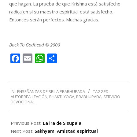
que hagan. La prueba de que Krishna está satisfecho
radica en si su maestro espiritual está satisfecho.
Entonces serán perfectos. Muchas gracias.
Back To Godhead © 2000
Facebook
Email
WhatsApp
Compartir
2018-
IN:
ENSEÑANZAS DE SRILA PRABHUPADA
TAGGED:
03-
AUTORREALIZACIÓN
,
BHAKTI-YOGA
,
PRABHUPADA
,
SERVICIO
19
DEVOCIONAL
Previous Post:
La ira de Sisupala
Next Post:
Sakhyam: Amistad espiritual