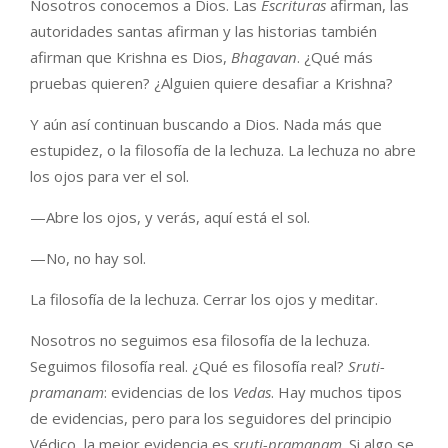
Nosotros conocemos a Dios. Las
Escrituras
afirman, las
autoridades santas afirman y las historias también
afirman que Krishna es Dios,
Bhagavan
. ¿Qué más
pruebas quieren? ¿Alguien quiere desafiar a Krishna?
Y aún así continuan buscando a Dios. Nada más que
estupidez, o la filosofía de la lechuza. La lechuza no abre
los ojos para ver el sol.
—Abre los ojos, y verás, aquí está el sol.
—No, no hay sol.
La filosofía de la lechuza. Cerrar los ojos y meditar.
Nosotros no seguimos esa filosofía de la lechuza.
Seguimos filosofía real. ¿Qué es filosofía real?
Sruti-
pramanam
: evidencias de los
Vedas
. Hay muchos tipos
de evidencias, pero para los seguidores del principio
Védico, la mejor evidencia es
sruti-pramanam
. Si algo se