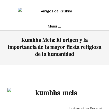
Skip
to
content
Primary
Menu
Navigation
Menu
Kumbha Mela: El origen y la
importancia de la mayor fiesta religiosa
de la humanidad
Lokanatha Swami