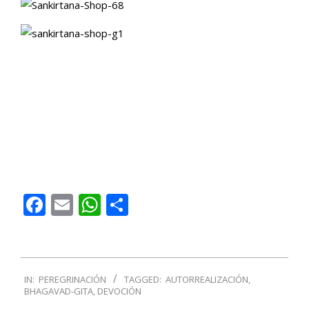
Facebook
Email
WhatsApp
Compartir
2016-
IN:
PEREGRINACIÓN
TAGGED:
AUTORREALIZACIÓN
,
05-
BHAGAVAD-GITA
,
DEVOCIÓN
30