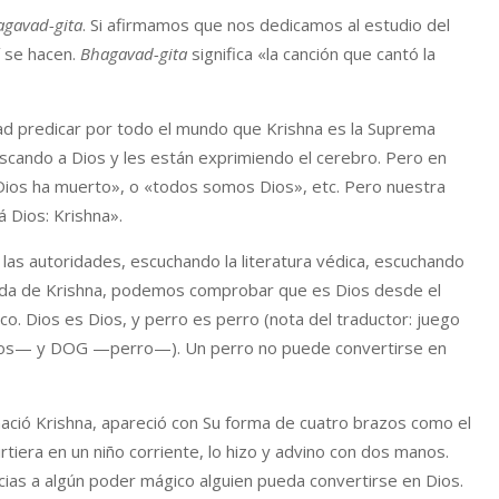
agavad-gita
. Si afirmamos que nos dedicamos al estudio del
í se hacen.
Bhagavad-gita
significa «la canción que cantó la
ad predicar por todo el mundo que Krishna es la Suprema
uscando a Dios y les están exprimiendo el cerebro. Pero en
«Dios ha muerto», o «todos somos Dios», etc. Pero nuestra
á Dios: Krishna».
s autoridades, escuchando la literatura védica, escuchando
 vida de Krishna, podemos comprobar que es Dios desde el
co. Dios es Dios, y perro es perro (nota del traductor: juego
Dios— y DOG —perro—). Un perro no puede convertirse en
ació Krishna, apareció con Su forma de cuatro brazos como el
tiera en un niño corriente, lo hizo y advino con dos manos.
cias a algún poder mágico alguien pueda convertirse en Dios.