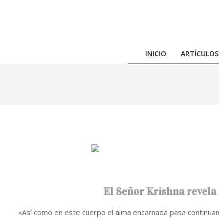
Skip
to
content
INICIO
ARTÍCULOS
El Señor Krishna revela 
«Así como en este cuerpo el alma encarnada pasa continuame