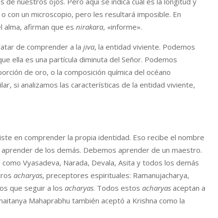
de nuestros ojos. Pero aquí se indica cuál es la longitud y
 o con un microscopio, pero les resultará imposible. En
el alma, afirman que es
nirakara
, «informe».
tratar de comprender a la
jiva
, la entidad viviente. Podemos
ue ella es una partícula diminuta del Señor. Podemos
orción de oro, o la composición química del océano
, si analizamos las características de la entidad viviente,
siste en comprender la propia identidad. Eso recibe el nombre
e aprender de los demás. Debemos aprender de un maestro.
 como Vyasadeva, Narada, Devala, Asita y todos los demás
tros
acharyas
, preceptores espirituales: Ramanujacharya,
os que seguir a los
acharyas
. Todos estos
acharyas
aceptan a
Chaitanya Mahaprabhu también aceptó a Krishna como la