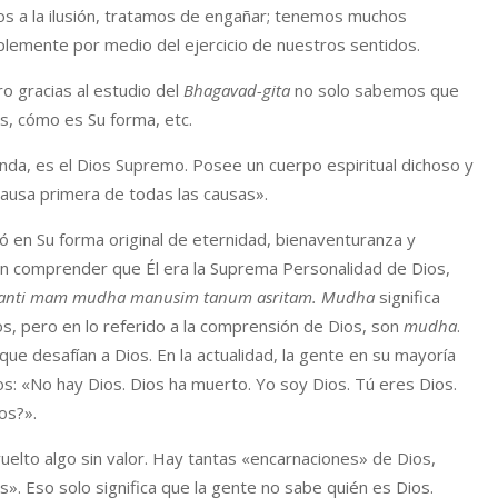
s a la ilusión, tratamos de engañar; tenemos muchos
plemente por medio del ejercicio de nuestros sentidos.
o gracias al estudio del
Bhagavad-gita
no solo sabemos que
s, cómo es Su forma, etc.
nda, es el Dios Supremo. Posee un cuerpo espiritual dichoso y
 causa primera de todas las causas».
ó en Su forma original de eternidad, bienaventuranza y
on comprender que Él era la Suprema Personalidad de Dios,
nanti mam mudha manusim tanum asritam. Mudha
significa
, pero en lo referido a la comprensión de Dios, son
mudha
.
rque desafían a Dios. En la actualidad, la gente en su mayoría
ios: «No hay Dios. Dios ha muerto. Yo soy Dios. Tú eres Dios.
os?».
elto algo sin valor. Hay tantas «encarnaciones» de Dios,
s». Eso solo significa que la gente no sabe quién es Dios.