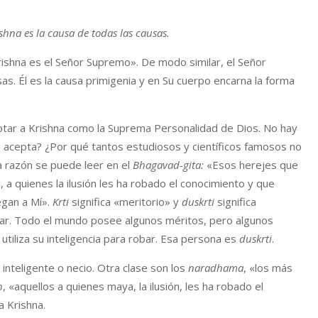
hna es la causa de todas las causas.
ishna es el Señor Supremo». De modo similar, el Señor
as. Él es la causa primigenia y en Su cuerpo encarna la forma
ar a Krishna como la Suprema Personalidad de Dios. No hay
o acepta? ¿Por qué tantos estudiosos y científicos famosos no
 razón se puede leer en el
Bhagavad-gita
:
«Esos herejes que
a quienes la ilusión les ha robado el conocimiento y que
egan a Mí».
Krti
significa «meritorio» y
duskrti
significa
ñar. Todo el mundo posee algunos méritos, pero algunos
utiliza su inteligencia para robar. Esa persona es
duskrti
.
 inteligente o necio. Otra clase son los
naradhama
, «los más
h
, «aquellos a quienes maya, la ilusión, les ha robado el
 Krishna.