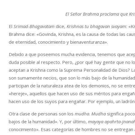
El Señor Brahma proclama que Kris
El
Srimad-Bhagavatam
dice,
Krishnas tu bhagavan svayam:
«Kr
Brahma dice: «Govinda, Krishna, es la causa de todas las caus
de eternidad, conocimiento y bienaventuranza».
Debido a que poseemos mucha evidencia, tenemos que acept
duda posible al respecto. Pero, ¿por qué hay gente que no l
aceptan a Krishna como la Suprema Personalidad de Dios? La
son sumamente necios, que son lo más bajo de la humanidad, 
participan de la naturaleza atea de los demonios, no se entr
«hereje», aquellos que hacen uso de sus méritos para enga
hacen uso de los suyos para engañar. Por ejemplo, un ladrón 
Otra clase de personas son los
mudha
.
Mudha
significa poco
bajos de la humanidad». Y, por último,
mayaya apahrta-jnana
conocimiento». Esas categorías de hombres no se entregan a