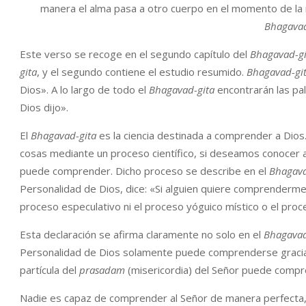
manera el alma pasa a otro cuerpo en el momento de la 
Bhagavad
Este verso se recoge en el segundo capítulo del
Bhagavad-gi
gita
, y el segundo contiene el estudio resumido.
Bhagavad-gi
Dios». A lo largo de todo el
Bhagavad-gita
encontrarán las pa
Dios dijo».
El
Bhagavad-gita
es la ciencia destinada a comprender a Dio
cosas mediante un proceso científico, si deseamos conocer 
puede comprender. Dicho proceso se describe en el
Bhagava
Personalidad de Dios, dice: «Si alguien quiere comprenderme,
proceso especulativo ni el proceso yóguico místico o el proce
Esta declaración se afirma claramente no solo en el
Bhagavad
Personalidad de Dios solamente puede comprenderse gracias 
partícula del
prasadam
(misericordia) del Señor puede compr
Nadie es capaz de comprender al Señor de manera perfecta,