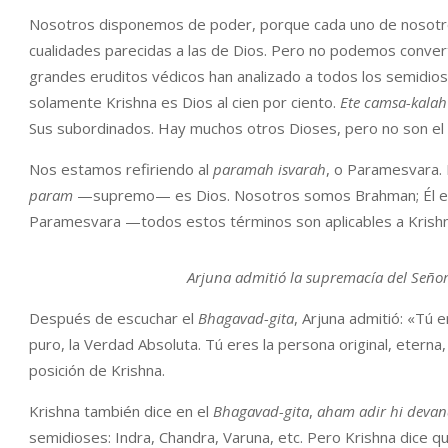
Nosotros disponemos de poder, porque cada uno de nosotros
cualidades parecidas a las de Dios. Pero no podemos converti
grandes eruditos védicos han analizado a todos los semidios
solamente Krishna es Dios al cien por ciento.
Ete camsa-kala
Sus subordinados. Hay muchos otros Dioses, pero no son e
Nos estamos refiriendo al
paramah isvarah
, o Paramesvara.
param
—supremo— es Dios. Nosotros somos Brahman; Él es
Paramesvara —todos estos términos son aplicables a Krishn
Arjuna admitió la supremacía del Señor
Después de escuchar el
Bhagavad-gita
, Arjuna admitió: «Tú 
puro, la Verdad Absoluta. Tú eres la persona original, eterna,
posición de Krishna.
Krishna también dice en el
Bhagavad-gita
,
aham adir hi deva
semidioses: Indra, Chandra, Varuna, etc. Pero Krishna dice qu