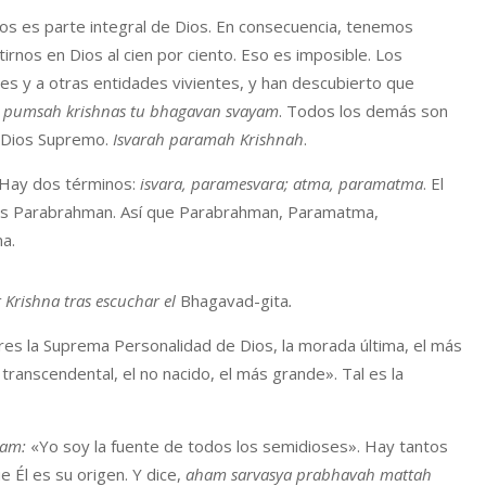
 es parte integral de Dios. En consecuencia, tenemos
rnos en Dios al cien por ciento. Eso es imposible. Los
es y a otras entidades vivientes, y han descubierto que
h pumsah krishnas tu bhagavan svayam
. Todos los demás son
l Dios Supremo.
Isvarah paramah Krishnah
.
 Hay dos términos:
isvara, paramesvara; atma, paramatma
. El
 Parabrahman. Así que Parabrahman, Paramatma,
a.
 Krishna tras escuchar el
Bhagavad-gita
.
eres la Suprema Personalidad de Dios, la morada última, el más
 transcendental, el no nacido, el más grande». Tal es la
nam:
«Yo soy la fuente de todos los semidioses». Hay tantos
e Él es su origen. Y dice,
aham sarvasya prabhavah mattah