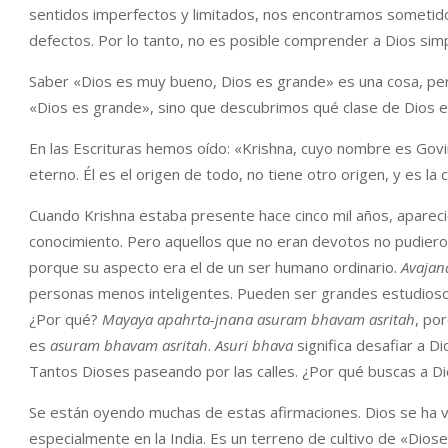
sentidos imperfectos y limitados, nos encontramos sometido
defectos. Por lo tanto, no es posible comprender a Dios sim
Saber «Dios es muy bueno, Dios es grande» es una cosa, per
«Dios es grande», sino que descubrimos qué clase de Dios e
En las Escrituras hemos oído: «Krishna, cuyo nombre es Govi
eterno. Él es el origen de todo, no tiene otro origen, y es la
Cuando Krishna estaba presente hace cinco mil años, apareci
conocimiento. Pero aquellos que no eran devotos no pudier
porque su aspecto era el de un ser humano ordinario.
Avaja
personas menos inteligentes. Pueden ser grandes estudiosos
¿Por qué?
Mayaya apahrta-jnana asuram bhavam asritah
, po
es
asuram bhavam asritah
.
Asuri bhava
significa desafiar a D
Tantos Dioses paseando por las calles. ¿Por qué buscas a Di
Se están oyendo muchas de estas afirmaciones. Dios se ha vu
especialmente en la India. Es un terreno de cultivo de «Diose