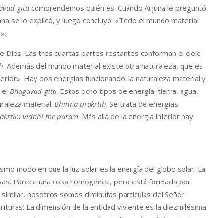
avad-gita
comprendemos quién es. Cuando Arjuna le preguntó
na se lo explicó, y luego concluyó: «Todo el mundo material
».
de Dios. Las tres cuartas partes restantes conforman el cielo
ah
. Además del mundo material existe otra naturaleza, que es
perior». Hay dos energías funcionando: la naturaleza material y
n el
Bhagavad-gita
. Estos ocho tipos de energía: tierra, agua,
uraleza material.
Bhinna
prakrtih
. Se trata de energías
rakrtim viddhi me param
. Más allá de la energía inferior hay
smo modo en que la luz solar es la energía del globo solar. La
inosas. Parece una cosa homogénea, pero está formada por
o similar, nosotros somos diminutas partículas del Señor
turas: La dimensión de la entidad viviente es la diezmilésima