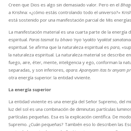
Creen que Dios es algo sin demasiado valor. Pero en el
Bhag
a Krishna: «¿cómo estás controlando todo el universo?» Krish
está sostenido por una manifestación parcial de Mis energías
La manifestación material es una cuarta parte de la energía 
espiritual.
Paras tasmat tu bhavo ‘nyo ‘vyakto ‘vyaktat sanatan
espiritual. Se afirma que la naturaleza espiritual es
para
, «su
la naturaleza espiritual. La naturaleza material se describe e
fuego, aire, éter, mente, inteligencia y ego, conforman la nat
separadas, y son inferiores,
apara
.
Apareyam itas tv anyam p
otra energía superior: la entidad viviente.
La energía superior
La entidad viviente es una energía del Señor Supremo, del mi
luz del sol es una combinación de diminutas partículas lum
partículas pequeñas. Esa es la explicación científica. De mod
Supremo. ¿Cuán pequeñas? También eso lo describen las Escri