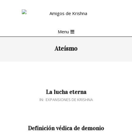
Skip
to
content
Primary
Menu
Navigation
Menu
Ateísmo
La lucha eterna
2018-
IN:
EXPANSIONES DE KRISHNA
04-
27
Definición védica de demonio