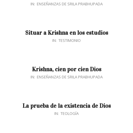
2018-
IN:
ENSEÑANZAS DE SRILA PRABHUPADA
01-
07
Situar a Krishna en los estudios
2017-
IN:
TESTIMONIO
06-
21
Krishna, cien por cien Dios
2017-
IN:
ENSEÑANZAS DE SRILA PRABHUPADA
04-
06
La prueba de la existencia de Dios
2016-
IN:
TEOLOGÍA
10-
12