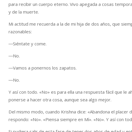
para recibir un cuerpo eterno. Vivo apegada a cosas tempor
y de la muerte.
Mi actitud me recuerda a la de mi hija de dos años, que si
razonables:
―Siéntate y come.
―No.
―Vamos a ponernos los zapatos.
―No.
Y así con todo. «No» es para ella una respuesta fácil que le 
ponerse a hacer otra cosa, aunque sea algo mejor.
Del mismo modo, cuando Krishna dice: «Abandona el placer de
respondo: «No». «Piensa siempre en Mí». «No». Y así con tod
Si pudiera salir de esta fase de tener dos años de edad y entr