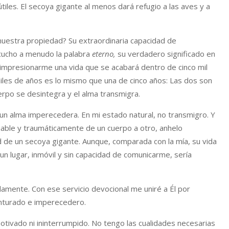
útiles. El secoya gigante al menos dará refugio a las aves y a
nuestra propiedad? Su extraordinaria capacidad de
scucho a menudo la palabra
eterno,
su verdadero significado en
e impresionarme una vida que se acabará dentro de cinco mil
miles de años es lo mismo que una de cinco años: Las dos son
erpo se desintegra y el alma transmigra.
 un alma imperecedera. En mi estado natural, no transmigro. Y
iable y traumáticamente de un cuerpo a otro, anhelo
d de un secoya gigante. Aunque, comparada con la mía, su vida
n lugar, inmóvil y sin capacidad de comunicarme, sería
damente. Con ese servicio devocional me uniré a Él por
enturado e imperecedero.
motivado ni ininterrumpido. No tengo las cualidades necesarias