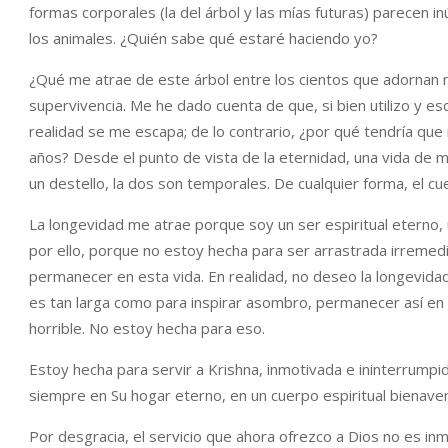
formas corporales (la del árbol y las mías futuras) parecen in
los animales. ¿Quién sabe qué estaré haciendo yo?
¿Qué me atrae de este árbol entre los cientos que adornan 
supervivencia. Me he dado cuenta de que, si bien utilizo y e
realidad se me escapa; de lo contrario, ¿por qué tendría qu
años? Desde el punto de vista de la eternidad, una vida de 
un destello, la dos son temporales. De cualquier forma, el cu
La longevidad me atrae porque soy un ser espiritual eterno,
por ello, porque no estoy hecha para ser arrastrada irremed
permanecer en esta vida. En realidad, no deseo la longevida
es tan larga como para inspirar asombro, permanecer así en u
horrible. No estoy hecha para eso.
Estoy hecha para servir a Krishna, inmotivada e ininterrumpi
siempre en Su hogar eterno, en un cuerpo espiritual bienav
Por desgracia, el servicio que ahora ofrezco a Dios no es in