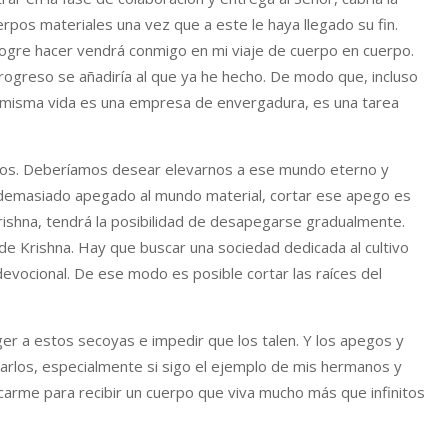
rpos materiales una vez que a este le haya llegado su fin.
logre hacer vendrá conmigo en mi viaje de cuerpo en cuerpo.
rogreso se añadiría al que ya he hecho. De modo que, incluso
a misma vida es una empresa de envergadura, es una tarea
arnos. Deberíamos desear elevarnos a ese mundo eterno y
tá demasiado apegado al mundo material, cortar ese apego es
Krishna, tendrá la posibilidad de desapegarse gradualmente.
e Krishna. Hay que buscar una sociedad dedicada al cultivo
evocional. De ese modo es posible cortar las raíces del
r a estos secoyas e impedir que los talen. Y los apegos y
arlos, especialmente si sigo el ejemplo de mis hermanos y
ficarme para recibir un cuerpo que viva mucho más que infinitos