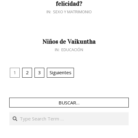
felicidad?
2017-
IN:
SEXO Y MATRIMONIO
07-
23
Niños de Vaikuntha
2016-
IN:
EDUCACIÓN
11-
24
Navegación
1
2
3
Siguientes
de
entradas
BUSCAR…
Search