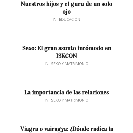
Nuestros hijos y el guru de un solo
ojo
2017-
IN:
EDUCACIÓN
12-
28
Sexo: El gran asunto incómodo en
ISKCON
2017-
IN:
SEXO Y MATRIMONIO
10-
09
La importancia de las relaciones
2017-
IN:
SEXO Y MATRIMONIO
09-
07
Viagra o vairagya: ¿Dónde radica la