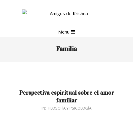
Skip
to
content
Primary
Menu
Navigation
Menu
Familia
Perspectiva espiritual sobre el amor
familiar
2018-
IN:
FILOSOFÍA Y PSICOLOGÍA
04-
06