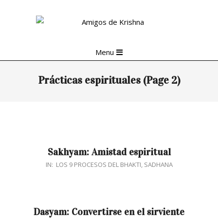
Skip
to
content
Primary
Menu
Navigation
Menu
Prácticas espirituales
(Page 2)
Sakhyam: Amistad espiritual
2018-
IN:
LOS 9 PROCESOS DEL BHAKTI
,
SADHANA
03-
20
Dasyam: Convertirse en el sirviente