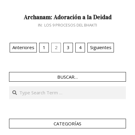
03
Archanam: Adoración a la Deidad
2017-
IN:
LOS 9 PROCESOS DEL BHAKTI
12-
21
Navegación
Anteriores
1
2
3
4
Siguientes
de
entradas
BUSCAR…
Search
CATEGORÍAS